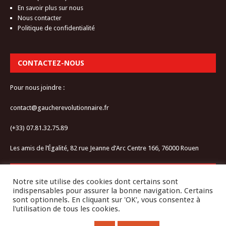
En savoir plus sur nous
Nous contacter
Politique de confidentialité
CONTACTEZ-NOUS
Pour nous joindre :
contact@gaucherevolutionnaire.fr
(+33) 07.81.32.75.89
Les amis de l’Égalité, 82 rue Jeanne d’Arc Centre 166, 76000 Rouen
RESTEZ CONNECTÉ-E
Notre site utilise des cookies dont certains sont
indispensables pour assurer la bonne navigation. Certains
sont optionnels. En cliquant sur 'OK', vous consentez à
l'utilisation de tous les cookies.