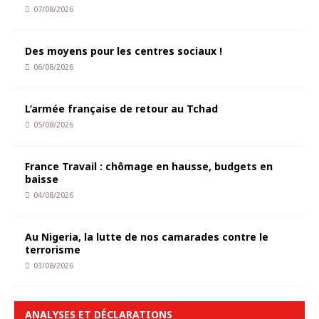
07/08/2026
Des moyens pour les centres sociaux !
06/08/2026
L’armée française de retour au Tchad
05/08/2026
France Travail : chômage en hausse, budgets en
baisse
04/08/2026
Au Nigeria, la lutte de nos camarades contre le
terrorisme
03/08/2026
ANALYSES ET DÉCLARATIONS