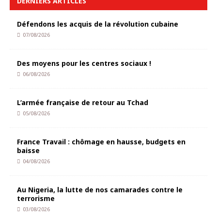
DERNIERS ARTICLES
Défendons les acquis de la révolution cubaine
07/08/2026
Des moyens pour les centres sociaux !
06/08/2026
L’armée française de retour au Tchad
05/08/2026
France Travail : chômage en hausse, budgets en
baisse
04/08/2026
Au Nigeria, la lutte de nos camarades contre le
terrorisme
03/08/2026