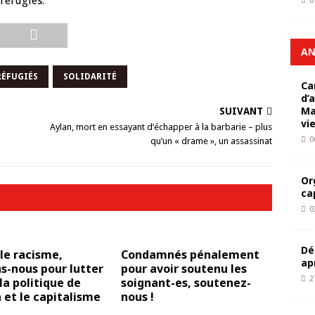
réfugiés.
0
AN
RÉFUGIÉS
SOLIDARITÉ
Ca
d’
Ma
SUIVANT
vi
Aylan, mort en essayant d’échapper à la barbarie – plus
0
qu’un « drame », un assassinat
Or
ca
0
Dé
le racisme,
Condamnés pénalement
ap
s-nous pour lutter
pour avoir soutenu les
2
la politique de
soignant-es, soutenez-
et le capitalisme
nous !