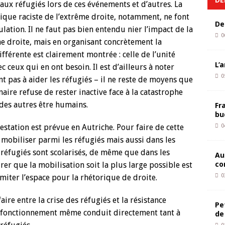
 aux réfugiés lors de ces événements et d’autres. La
que raciste de l’extrême droite, notamment, ne font
De
lation. Il ne faut pas bien entendu nier l’impact de la
0
me droite, mais en organisant concrètement la
ifférente est clairement montrée : celle de l’unité
L’
c ceux qui en ont besoin. Il est d’ailleurs à noter
0
 pas à aider les réfugiés – il ne reste de moyens que
aire refuse de rester inactive face à la catastrophe
 des autres être humains.
Fr
bu
station est prévue en Autriche. Pour faire de cette
0
r mobiliser parmi les réfugiés mais aussi dans les
 réfugiés sont scolarisés, de même que dans les
Au
co
urer que la mobilisation soit la plus large possible est
0
miter l’espace pour la rhétorique de droite.
 faire entre la crise des réfugiés et la résistance
Pe
le fonctionnement même conduit directement tant à
de