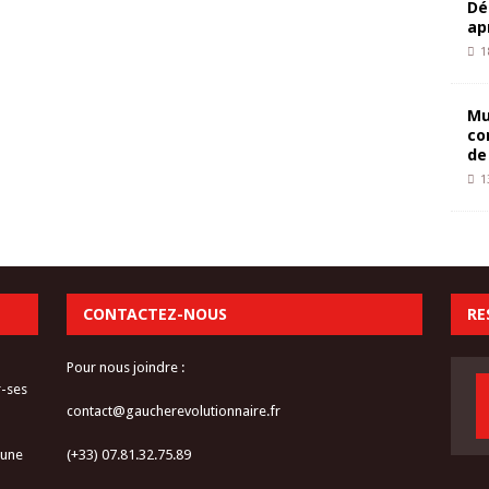
Dé
ap
1
Mu
co
de
1
CONTACTEZ-NOUS
RE
Pour nous joindre :
r-ses
contact@gaucherevolutionnaire.fr
 une
(+33) 07.81.32.75.89