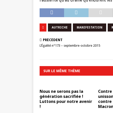
l’austérité qu’au drame qu’endurent les 
AUTRICHE
MANIFESTATION
PRÉCÉDENT
L’Égalité n°173 – septembre-octobre 2015
SUR LE MÊME THÈME
Nous ne serons pas la
Contre 
génération sacrifiée !
unisson
Luttons pour notre avenir
contre 
!
Macron 