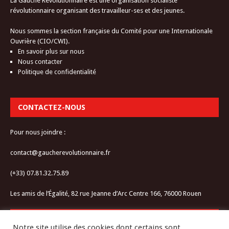
La Gauche Révolutionnaire est une organisation socialiste
révolutionnaire organisant des travailleur-ses et des jeunes.
Nous sommes la section française du Comité pour une Internationale
Ouvrière (CIO/CWI).
En savoir plus sur nous
Nous contacter
Politique de confidentialité
CONTACTEZ-NOUS
Pour nous joindre :
contact@gaucherevolutionnaire.fr
(+33) 07.81.32.75.89
Les amis de l’Égalité, 82 rue Jeanne d’Arc Centre 166, 76000 Rouen
RESTEZ CONNECTÉ-E
Notre site utilise des cookies dont certains sont