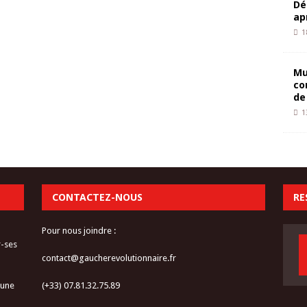
Dé
ap
1
Mu
co
de
1
CONTACTEZ-NOUS
RE
Pour nous joindre :
r-ses
contact@gaucherevolutionnaire.fr
 une
(+33) 07.81.32.75.89