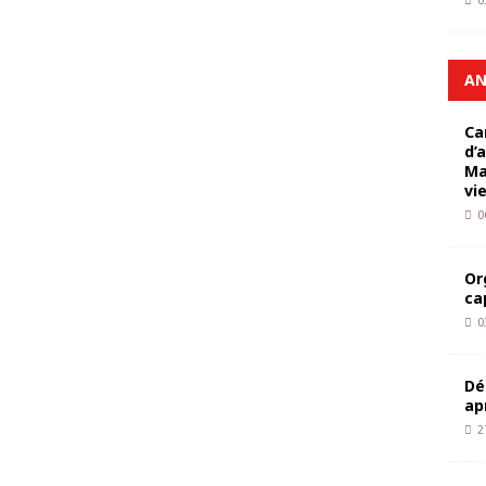
0
AN
Ca
d’
Ma
vi
0
Or
ca
0
Dé
ap
2