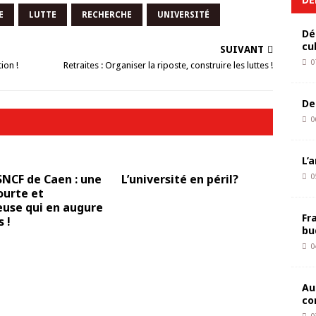
E
LUTTE
RECHERCHE
UNIVERSITÉ
Dé
cu
SUIVANT
0
ion !
Retraites : Organiser la riposte, construire les luttes !
De
0
L’
NCF de Caen : une
L’université en péril?
0
ourte et
euse qui en augure
Fr
 !
bu
0
Au
co