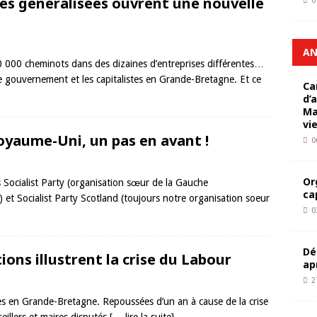
es généralisées ouvrent une nouvelle
0
AN
50 000 cheminots dans des dizaines d’entreprises différentes…
e gouvernement et les capitalistes en Grande-Bretagne. Et ce
Ca
d’
Ma
vi
yaume-Uni, un pas en avant !
0
Or
Socialist Party (organisation sœur de la Gauche
ca
 et Socialist Party Scotland (toujours notre organisation soeur
0
Dé
ions illustrent la crise du Labour
ap
2
elles en Grande-Bretagne. Repoussées d’un an à cause de la crise