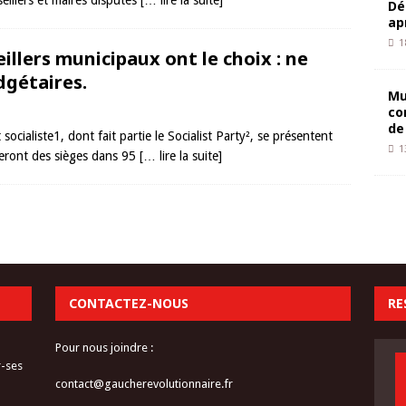
seillers et maires disputés
[… lire la suite]
Dé
ap
1
llers municipaux ont le choix : ne
dgétaires.
Mu
co
de
socialiste1, dont fait partie le Socialist Party², se présentent
1
teront des sièges dans 95
[… lire la suite]
CONTACTEZ-NOUS
RE
Pour nous joindre :
r-ses
contact@gaucherevolutionnaire.fr