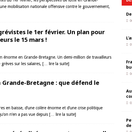
stes du 1er février, les perspectives de lutte en Grande-
e une mobilisation nationale offensive contre le gouvernement,
De
0
révistes le 1er février. Un plan pour
L’
eurs le 15 mars !
0
ion énorme en Grande-Bretagne. Un demi-million de travailleurs
Fr
grèves sur les salaires,
[… lire la suite]
bu
0
en Grande-Bretagne : que défend le
Au
co
0
res en baisse, d’une colère énorme et d’une crise politique
qu’on n’en a pas vue depuis
[… lire la suite]
Pe
de