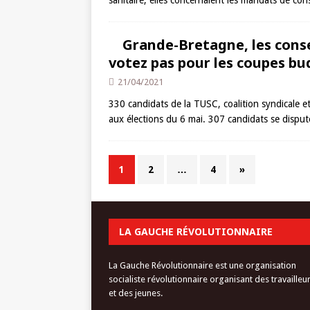
sanitaire, elles concernaient les mandats de con
Grande-Bretagne, les consei
votez pas pour les coupes bu
21/04/2021
330 candidats de la TUSC, coalition syndicale et 
aux élections du 6 mai. 307 candidats se dispu
1
2
…
4
»
LA GAUCHE RÉVOLUTIONNAIRE
La Gauche Révolutionnaire est une organisation
socialiste révolutionnaire organisant des travailleu
et des jeunes.