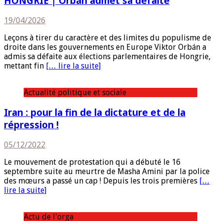
HONGRIE | Orbán admet sa défaite
19/04/2026
Leçons à tirer du caractère et des limites du populisme de
droite dans les gouvernements en Europe Viktor Orbán a
admis sa défaite aux élections parlementaires de Hongrie,
mettant fin
[… lire la suite]
Actualité politique et sociale
Iran : pour la fin de la dictature et de la
répression !
05/12/2022
Le mouvement de protestation qui a débuté le 16
septembre suite au meurtre de Masha Amini par la police
des mœurs a passé un cap ! Depuis les trois premières
[…
lire la suite]
Actu de l'orga