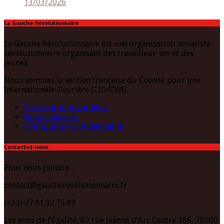
13/03/2026
La Gauche Révolutionnaire
La Gauche Révolutionnaire est une organisation socialiste
révolutionnaire organisant des travailleur-ses et des
jeunes.
Nous sommes la section française du Comité pour une
Internationale Ouvrière (CIO/CWI).
En savoir plus sur nous
Nous contacter
Politique de confidentialité
Contactez-nous
Pour nous joindre :
contact@gaucherevolutionnaire.fr
(+33) 07.81.32.75.89
Les amis de l’Égalité, 82 rue Jeanne d’Arc Centre 166, 76000