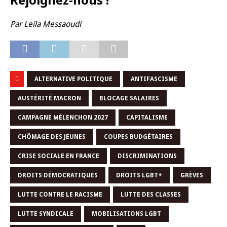
Par Leïla Messaoudi
ALTERNATIVE POLITIQUE
ANTIFASCISME
AUSTÉRITÉ MACRON
BLOCAGE SALAIRES
CAMPAGNE MÉLENCHON 2027
CAPITALISME
CHÔMAGE DES JEUNES
COUPES BUDGÉTAIRES
CRISE SOCIALE EN FRANCE
DISCRIMINATIONS
DROITS DÉMOCRATIQUES
DROITS LGBT+
GRÈVES
LUTTE CONTRE LE RACISME
LUTTE DES CLASSES
LUTTE SYNDICALE
MOBILISATIONS LGBT