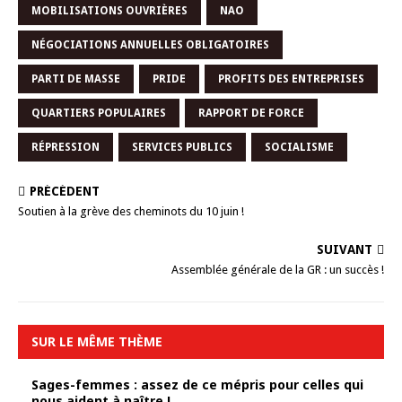
MOBILISATIONS OUVRIÈRES
NAO
NÉGOCIATIONS ANNUELLES OBLIGATOIRES
PARTI DE MASSE
PRIDE
PROFITS DES ENTREPRISES
QUARTIERS POPULAIRES
RAPPORT DE FORCE
RÉPRESSION
SERVICES PUBLICS
SOCIALISME
PRÉCÉDENT
Soutien à la grève des cheminots du 10 juin !
SUIVANT
Assemblée générale de la GR : un succès !
SUR LE MÊME THÈME
Sages-femmes : assez de ce mépris pour celles qui
nous aident à naître !