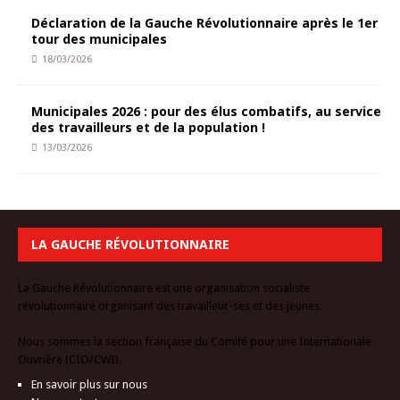
Déclaration de la Gauche Révolutionnaire après le 1er
tour des municipales
18/03/2026
Municipales 2026 : pour des élus combatifs, au service
des travailleurs et de la population !
13/03/2026
LA GAUCHE RÉVOLUTIONNAIRE
La Gauche Révolutionnaire est une organisation socialiste
révolutionnaire organisant des travailleur-ses et des jeunes.
Nous sommes la section française du Comité pour une Internationale
Ouvrière (CIO/CWI).
En savoir plus sur nous