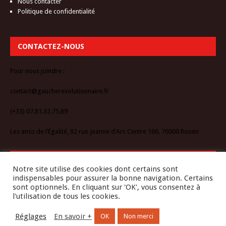
Nous contacter
Politique de confidentialité
CONTACTEZ-NOUS
Pour nous joindre :
contact@gaucherevolutionnaire.fr
(+33) 07.81.32.75.89
Les amis de l’Égalité, 82 rue Jeanne d’Arc Centre 166, 76000 Rouen
RESTEZ CONNECTÉ-E
Notre site utilise des cookies dont certains sont
indispensables pour assurer la bonne navigation. Certains
sont optionnels. En cliquant sur 'OK', vous consentez à
l'utilisation de tous les cookies.
Réglages
En savoir +
OK
Non merci