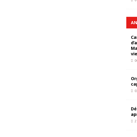
0
AN
Ca
d’
Ma
vi
0
Or
ca
0
Dé
ap
2