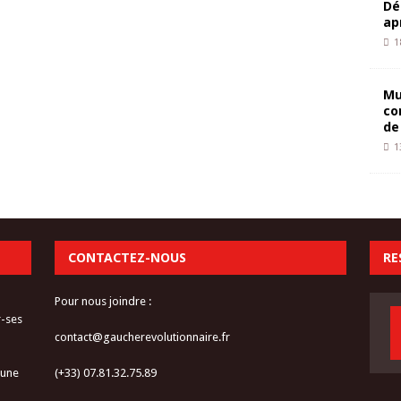
Dé
ap
1
Mu
co
de
1
CONTACTEZ-NOUS
RE
Pour nous joindre :
r-ses
contact@gaucherevolutionnaire.fr
 une
(+33) 07.81.32.75.89