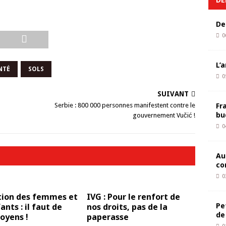
De
0
L’
NTÉ
SOLS
0
SUIVANT
Fr
Serbie : 800 000 personnes manifestent contre le
bu
gouvernement Vučić !
0
Au
co
0
tion des femmes et
IVG : Pour le renfort de
Pe
ants : il faut de
nos droits, pas de la
de
oyens !
paperasse