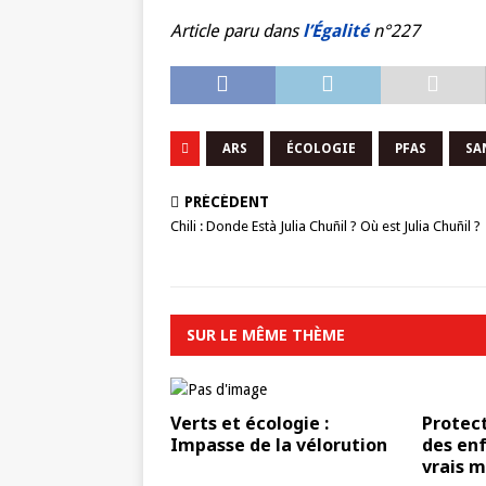
Article paru d
ans
l’Égalité
n°227
ARS
ÉCOLOGIE
PFAS
SA
PRÉCÉDENT
Chili : Donde Està Julia Chuñil ? Où est Julia Chuñil ?
SUR LE MÊME THÈME
Verts et écologie :
Protec
Impasse de la vélorution
des enf
vrais m