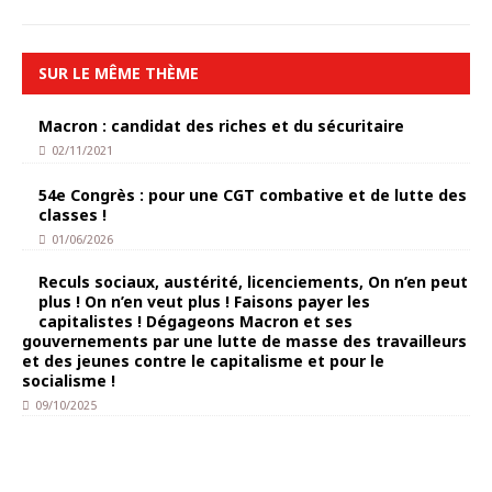
SUR LE MÊME THÈME
Macron : candidat des riches et du sécuritaire
02/11/2021
54e Congrès : pour une CGT combative et de lutte des
classes !
01/06/2026
Reculs sociaux, austérité, licenciements, On n’en peut
plus ! On n’en veut plus ! Faisons payer les
capitalistes ! Dégageons Macron et ses
gouvernements par une lutte de masse des travailleurs
et des jeunes contre le capitalisme et pour le
socialisme !
09/10/2025