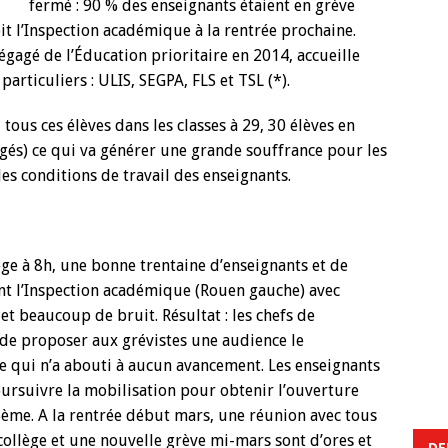
fermé : 90 % des enseignants étaient en grève
it l’Inspection académique à la rentrée prochaine.
dégagé de l’Éducation prioritaire en 2014, accueille
articuliers : ULIS, SEGPA, FLS et TSL (*).
tous ces élèves dans les classes à 29, 30 élèves en
rgés) ce qui va générer une grande souffrance pour les
es conditions de travail des enseignants.
ge à 8h, une bonne trentaine d’enseignants et de
nt l’Inspection académique (Rouen gauche) avec
et beaucoup de bruit. Résultat : les chefs de
 de proposer aux grévistes une audience le
 qui n’a abouti à aucun avancement. Les enseignants
oursuivre la mobilisation pour obtenir l’ouverture
5ème. A la rentrée début mars, une réunion avec tous
collège et une nouvelle grève mi-mars sont d’ores et
DE