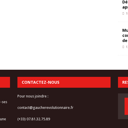
Dé
ap
1
Mu
co
de
1
CONTACTEZ-NOUS
RE
Pour nous joindre :
r-ses
contact@gaucherevolutionnaire.fr
 une
(+33) 07.81.32.75.89