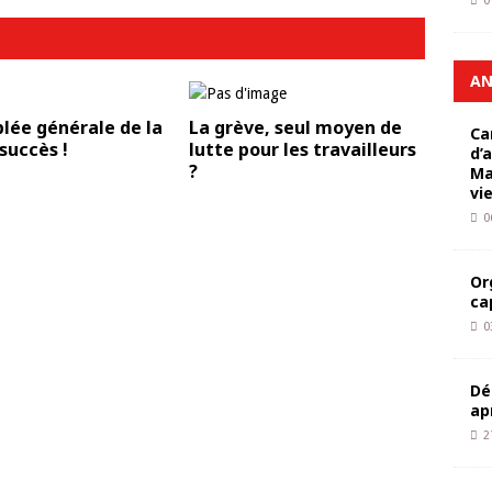
0
AN
lée générale de la
La grève, seul moyen de
Ca
 succès !
lutte pour les travailleurs
d’
?
Ma
vi
0
Or
ca
0
Dé
ap
2