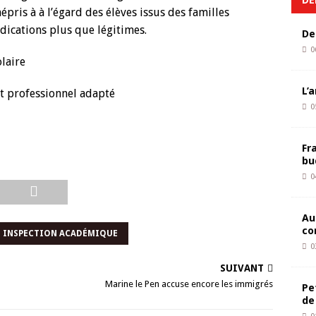
ris à à l’égard des élèves issus des familles
dications plus que légitimes.
De
0
olaire
L’
t professionnel adapté
0
Fr
bu
0
Au
co
INSPECTION ACADÉMIQUE
0
SUIVANT
Marine le Pen accuse encore les immigrés
Pe
de