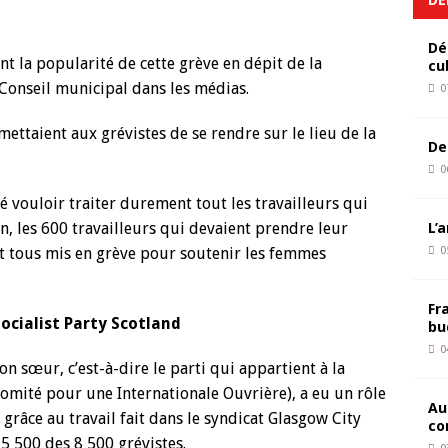
Dé
t la popularité de cette grève en dépit de la
cu
Conseil municipal dans les médias.
0
ettaient aux grévistes de se rendre sur le lieu de la
De
0
 vouloir traiter durement tout les travailleurs qui
L’
n, les 600 travailleurs qui devaient prendre leur
t tous mis en grève pour soutenir les femmes
0
Fr
Socialist Party Scotland
bu
0
n sœur, c’est-à-dire le parti qui appartient à la
omité pour une Internationale Ouvrière), a eu un rôle
Au
râce au travail fait dans le syndicat Glasgow City
co
5 500 des 8 500 grévistes.