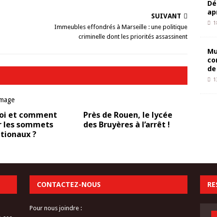
Dé
ap
SUIVANT
1
Immeubles effondrés à Marseille : une politique
criminelle dont les priorités assassinent
Mu
co
de
1
oi et comment
Près de Rouen, le lycée
r les sommets
des Bruyères à l’arrêt !
tionaux ?
CONTACTEZ-NOUS
RE
Pour nous joindre :