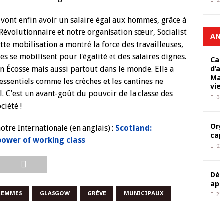
0
es vont enfin avoir un salaire égal aux hommes, grâce à
Révolutionnaire et notre organisation sœur, Socialist
AN
ette mobilisation a montré la force des travailleuses,
es se mobilisent pour l’égalité et des salaires dignes.
Ca
d’
en Écosse mais aussi partout dans le monde. Elle a
Ma
sentiels comme les crèches et les cantines ne
vi
l. C’est un avant-goût du pouvoir de la classe des
0
ciété !
Or
otre Internationale (en anglais) :
Scotland:
ca
power of working class
0
Dé
ap
FEMMES
GLASGOW
GRÈVE
MUNICIPAUX
2