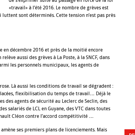
de s’exprimer suite au passage en force de la loi
«travail» à l’été 2016. Le nombre de grèves est
ui luttent sont déterminés. Cette tension n’est pas près
ve en décembre 2016 et près de la moitié encore
n relève aussi des grèves à La Poste, à la SNCF, dans
parmi les personnels municipaux, les agents de
 rose. Là aussi les conditions de travail se dégradent :
acées, flexibilisation du temps de travail… Déjà le
 des agents de sécurité au Leclerc de Seclin, des
des salariés de LCL en Guyane, des VTC dans toutes
enault Cléon contre l’accord compétitivité …
 » amène ses premiers plans de licenciements. Mais
DE