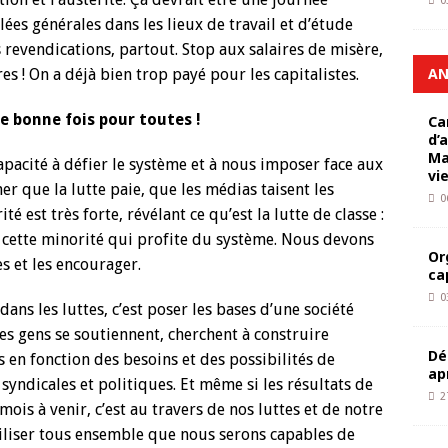
0
ées générales dans les lieux de travail et d’étude
revendications, partout. Stop aux salaires de misère,
AN
s ! On a déjà bien trop payé pour les capitalistes.
ne bonne fois pour toutes !
Ca
d’
Ma
pacité à défier le système et à nous imposer face aux
vi
her que la lutte paie, que les médias taisent les
0
ité est très forte, révélant ce qu’est la lutte de classe :
e cette minorité qui profite du système. Nous devons
Or
es et les encourager.
ca
0
ans les luttes, c’est poser les bases d’une société
es gens se soutiennent, cherchent à construire
Dé
 en fonction des besoins et des possibilités de
ap
syndicales et politiques. Et même si les résultats de
2
mois à venir, c’est au travers de nos luttes et de notre
iliser tous ensemble que nous serons capables de