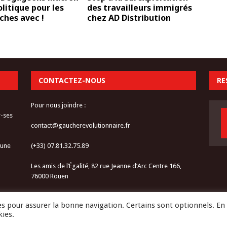
olitique pour les
des travailleurs immigrés
iches avec !
chez AD Distribution
CONTACTEZ-NOUS
RE
Pour nous joindre :
r-ses
contact@gaucherevolutionnaire.fr
 une
(+33) 07.81.32.75.89
Les amis de l’Égalité, 82 rue Jeanne d’Arc Centre 166,
76000 Rouen
les pour assurer la bonne navigation. Certains sont optionnels. En
kies.