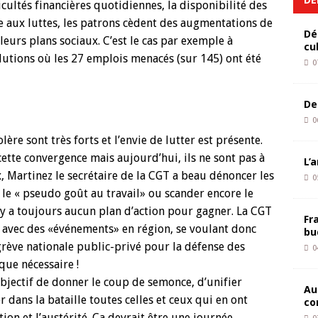
ficultés financières quotidiennes, la disponibilité des
ace aux luttes, les patrons cèdent des augmentations de
Dé
leurs plans sociaux. C’est le cas par exemple à
cu
utions où les 27 emplois menacés (sur 145) ont été
0
De
0
olère sont très forts et l’envie de lutter est présente.
cette convergence mais aujourd’hui, ils ne sont pas à
L’
x, Martinez le secrétaire de la CGT a beau dénoncer les
0
r le « pseudo goût au travail» ou scander encore le
 n’y a toujours aucun plan d’action pour gagner. La CGT
Fr
 avec des «événements» en région, se voulant donc
bu
 grève nationale public-privé pour la défense des
0
que nécessaire !
’objectif de donner le coup de semonce, d’unifier
Au
er dans la bataille toutes celles et ceux qui en ont
co
tion et l’austérité. Ça devrait être une journée