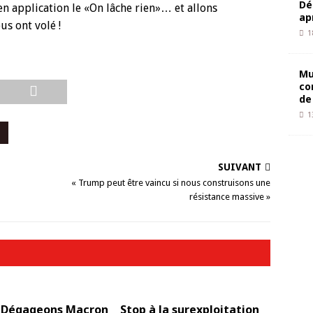
Dé
n application le «On lâche rien»… et allons
ap
us ont volé !
1
Mu
co
de
1
SUIVANT
« Trump peut être vaincu si nous construisons une
résistance massive »
] Dégageons Macron
Stop à la surexploitation