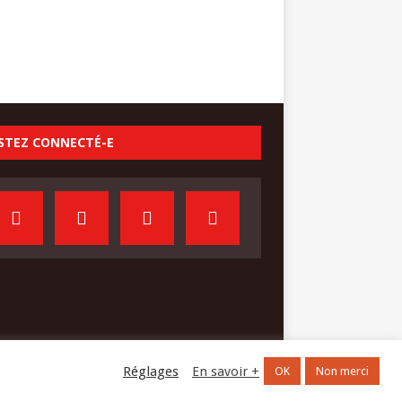
STEZ CONNECTÉ-E
Réglages
En savoir +
OK
Non merci