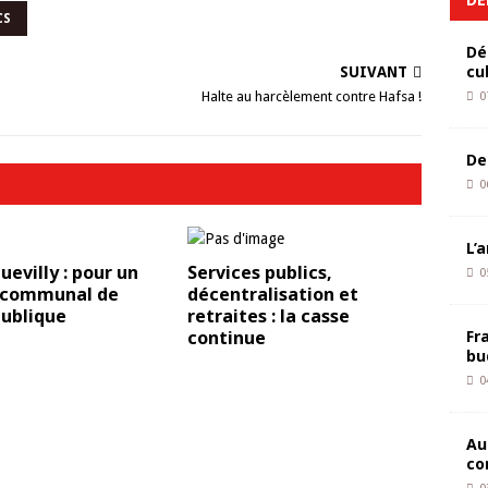
CS
Dé
cu
SUIVANT
Halte au harcèlement contre Hafsa !
0
De
0
L’
uevilly : pour un
Services publics,
0
 communal de
décentralisation et
publique
retraites : la casse
continue
Fr
bu
0
Au
co