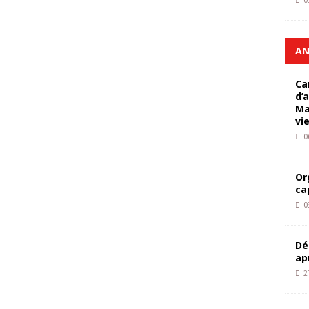
0
AN
Ca
d’
Ma
vi
0
Or
ca
0
Dé
ap
2