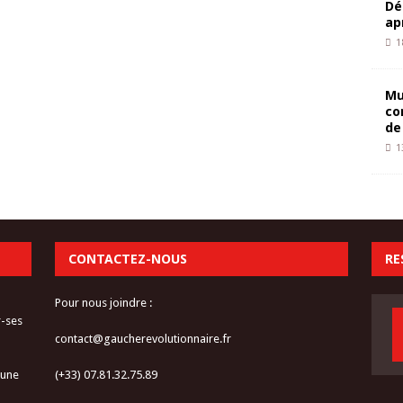
Dé
ap
1
Mu
co
de
1
CONTACTEZ-NOUS
RE
Pour nous joindre :
r-ses
contact@gaucherevolutionnaire.fr
 une
(+33) 07.81.32.75.89