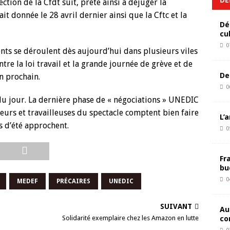
ection de la Cfdt suit, prête ainsi à déjuger la
it donnée le 28 avril dernier ainsi que la Cftc et la
Dé
cu
0
nts se déroulent dès aujourd’hui dans plusieurs viles
ntre la loi travail et la grande journée de grève et de
De
n prochain.
0
 du jour. La dernière phase de « négociations » UNEDIC
lleurs et travailleuses du spectacle comptent bien faire
L’
s d’été approchent.
0
Fr
bu
0
MEDEF
PRÉCAIRES
UNEDIC
SUIVANT
Au
co
Solidarité exemplaire chez les Amazon en lutte