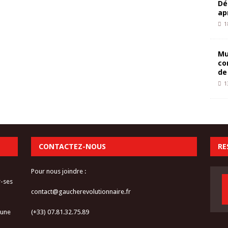
Dé
ap
1
Mu
co
de
1
CONTACTEZ-NOUS
RE
Pour nous joindre :
r-ses
contact@gaucherevolutionnaire.fr
 une
(+33) 07.81.32.75.89