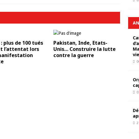
0
AN
Ca
: plus de 100 tués
Pakistan, Inde, Etats-
d’
 l’attentat lors
Unis… Construire la lutte
Ma
vi
manifestation
contre la guerre
te
0
Or
ca
0
Dé
ap
2