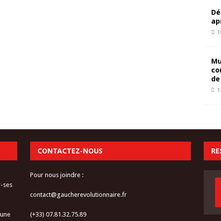
Dé
ap
1
Mu
co
de
1
CONTACTEZ-NOUS
RE
Pour nous joindre :
r-ses
contact@gaucherevolutionnaire.fr
 une
(+33) 07.81.32.75.89