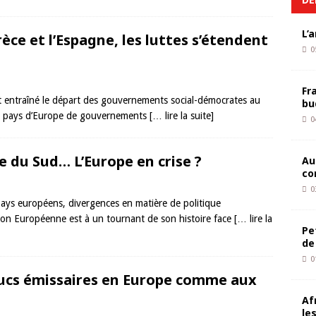
L’
Grèce et l’Espagne, les luttes s’étendent
0
Fr
nt entraîné le départ des gouvernements social-démocrates au
bu
ux pays d’Europe de gouvernements
[… lire la suite]
0
e du Sud… L’Europe en crise ?
Au
co
0
 pays européens, divergences en matière de politique
nion Européenne est à un tournant de son histoire face
[… lire la
Pe
de
0
ucs émissaires en Europe comme aux
Af
le