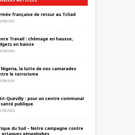
armée française de retour au Tchad
5/08/2026
ance Travail : chômage en hausse,
dgets en baisse
4/08/2026
 Nigeria, la lutte de nos camarades
ntre le terrorisme
3/08/2026
tit-Quevilly : pour un centre communal
 santé publique
1/08/2026
rique du Sud – Notre campagne contre
s attaques xénophobes