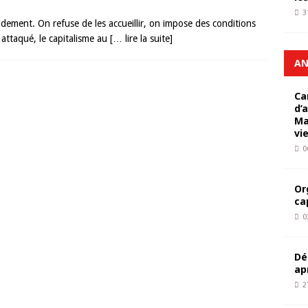
3
idement. On refuse de les accueillir, on impose des conditions
t attaqué, le capitalisme au
[… lire la suite]
AN
Ca
d’
Ma
vi
0
Or
ca
0
Dé
ap
2