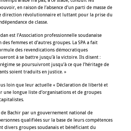
Printemps arabe n’a pas, à ce stade, conduit les
 pouvoir, en raison de l’absence d’un parti de masse de
e direction révolutionnaire et luttant pour la prise du
ndépendance de classe.
dan est l’Association professionnelle soudanaise
on des femmes et d’autres groupes. La SPA a fait
formule des revendications démocratiques
ront à se battre jusqu’à la victoire. Ils disent :
régime se poursuivront jusqu’à ce que l’héritage de
ants soient traduits en justice. »
lus loin que leur actuelle « Déclaration de liberté et
r une longue liste d’organisations et de groupes
apitalistes.
 de Bachir par un gouvernement national de
personnes qualifiées sur la base de leurs compétences
nt divers groupes soudanais et bénéficiant du