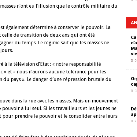
0
asses n’ont eu l’illusion que le contrôle militaire du
AN
 est également déterminé à conserver le pouvoir. La
 celle de transition de deux ans qui ont été
Ca
gagner du temps. Le régime sait que les masses ne
d’
Ma
jours.
vi
0
 à la télévision d’Etat : « notre responsabilité
ic » et « nous n’aurons aucune tolérance pour les
Or
 du pays ». Le danger d’une répression brutale du
ca
0
rouve dans la rue avec les masses. Mais un mouvement
ouvoir à lui seul. Si les travailleurs et les jeunes ne
Dé
ap
 pour prendre le pouvoir et le consolider entre leurs
2