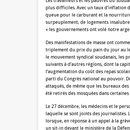
Les travailleurs et les pauvres du Soudan
plus difficiles. Avec un taux d’inflation
queue pour le carburant et la nourriture.
surpeuplement, de logements insalubres,
« les gouvernements ont volé notre argent
Des manifestations de masse ont commen
triplement du prix du pain du jour au le
le mouvement syndical soudanais, les pr
suivants à d’autres régions, dont la capi
l’augmentation du coût des repas scolai
parti du Congrès national au pouvoir. D
attaqués, de même que les bureaux des 
été retirés des mosquées dans certaines 
Le 27 décembre, les médecins et le pers
laquelle se sont joints des journalistes. L
lorsque, en réponse à un appel à la grè
un sit-in devant le ministère de la Défe