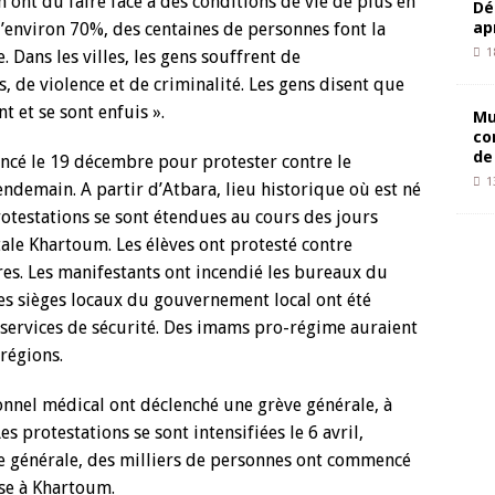
 ont dû faire face à des conditions de vie de plus en
Dé
ap
 d’environ 70%, des centaines de personnes font la
1
 Dans les villes, les gens souffrent de
 de violence et de criminalité. Les gens disent que
 et se sont enfuis ».
Mu
co
de
cé le 19 décembre pour protester contre le
1
ndemain. A partir d’Atbara, lieu historique où est né
otestations se sont étendues au cours des jours
tale Khartoum. Les élèves ont protesté contre
res. Les manifestants ont incendié les bureaux du
es sièges locaux du gouvernement local ont été
services de sécurité. Des imams pro-régime auraient
régions.
onnel médical ont déclenché une grève générale, à
es protestations se sont intensifiées le 6 avril,
ve générale, des milliers de personnes ont commencé
nse à Khartoum.