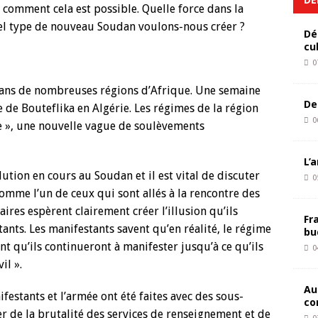
r comment cela est possible. Quelle force dans la
uel type de nouveau Soudan voulons-nous créer ?
Dé
cu
0
 dans de nombreuses régions d’Afrique. Une semaine
De
e de Bouteflika en Algérie. Les régimes de la région
0
 », une nouvelle vague de soulèvements
L’
lution en cours au Soudan et il est vital de discuter
0
omme l’un de ceux qui sont allés à la rencontre des
aires espèrent clairement créer l’illusion qu’ils
Fr
ants. Les manifestants savent qu’en réalité, le régime
bu
nt qu’ils continueront à manifester jusqu’à ce qu’ils
0
il ».
Au
festants et l’armée ont été faites avec des sous-
co
er de la brutalité des services de renseignement et de