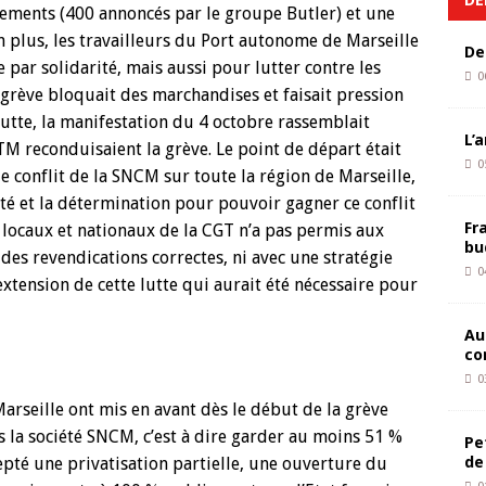
ciements (400 annoncés par le groupe Butler) et une
n plus, les travailleurs du Port autonome de Marseille
De
par solidarité, mais aussi pour lutter contre les
0
 grève bloquait des marchandises et faisait pression
 lutte, la manifestation du 4 octobre rassemblait
L’
RTM reconduisaient la grève. Le point de départ était
0
e conflit de la SNCM sur toute la région de Marseille,
ité et la détermination pour pouvoir gagner ce conflit
Fr
s locaux et nationaux de la CGT n’a pas permis aux
bu
es revendications correctes, ni avec une stratégie
0
extension de cette lutte qui aurait été nécessaire pour
Au
co
0
arseille ont mis en avant dès le début de la grève
ns la société SNCM, c’est à dire garder au moins 51 %
Pe
de
cepté une privatisation partielle, une ouverture du