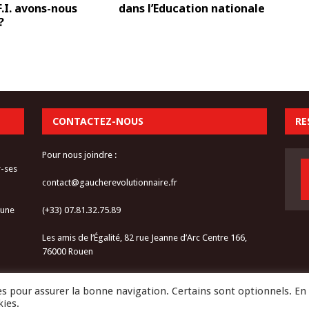
F.I. avons-nous
dans l’Education nationale
?
CONTACTEZ-NOUS
RE
Pour nous joindre :
r-ses
contact@gaucherevolutionnaire.fr
 une
(+33) 07.81.32.75.89
Les amis de l’Égalité, 82 rue Jeanne d’Arc Centre 166,
76000 Rouen
les pour assurer la bonne navigation. Certains sont optionnels. En
kies.