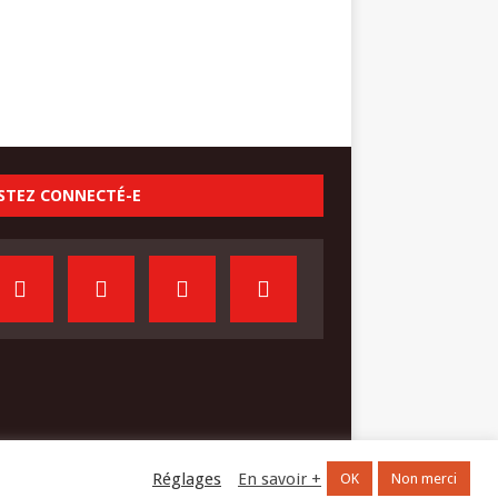
STEZ CONNECTÉ-E
Réglages
En savoir +
OK
Non merci