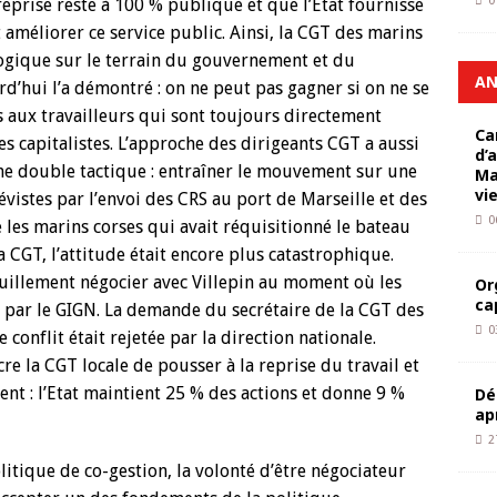
0
reprise reste à 100 % publique et que l’Etat fournisse
améliorer ce service public. Ainsi, la CGT des marins
logique sur le terrain du gouvernement et du
AN
rd’hui l’a démontré : on ne peut pas gagner si on ne se
 aux travailleurs qui sont toujours directement
Ca
 capitalistes. L’approche des dirigeants CGT a aussi
d’
e double tactique : entraîner le mouvement sur une
Ma
vi
évistes par l’envoi des CRS au port de Marseille et des
0
e les marins corses qui avait réquisitionné le bateau
la CGT, l’attitude était encore plus catastrophique.
nquillement négocier avec Villepin au moment où les
Or
ca
r par le GIGN. La demande du secrétaire de la CGT des
0
e conflit était rejetée par la direction nationale.
cre la CGT locale de pousser à la reprise du travail et
nt : l’Etat maintient 25 % des actions et donne 9 %
Dé
ap
2
litique de co-gestion, la volonté d’être négociateur