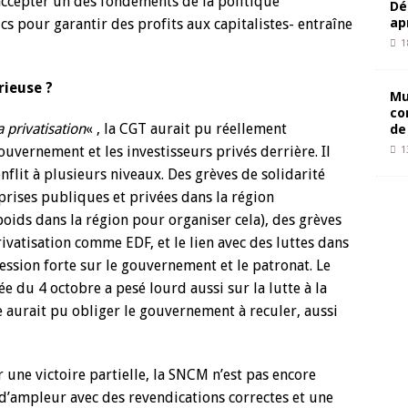
’accepter un des fondements de la politique
Dé
ap
ics pour garantir des profits aux capitalistes- entraîne
1
rieuse ?
Mu
co
 privatisation
« , la CGT aurait pu réellement
de
ouvernement et les investisseurs privés derrière. Il
1
onflit à plusieurs niveaux. Des grèves de solidarité
prises publiques et privées dans la région
oids dans la région pour organiser cela), des grèves
ivatisation comme EDF, et le lien avec des luttes dans
ession forte sur le gouvernement et le patronat. Le
rnée du 4 octobre a pesé lourd aussi sur la lutte à la
urait pu obliger le gouvernement à reculer, aussi
ne victoire partielle, la SNCM n’est pas encore
e d’ampleur avec des revendications correctes et une