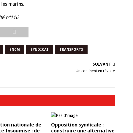
 les marins.
lité n°116
SNCM
SYNDICAT
TRANSPORTS
SUIVANT
Un continent en révolte
tion nationale de
Opposition syndicale :
ce Insoumise : de
construire une alternative