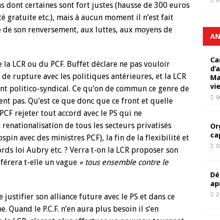
0
ns dont certaines sont fort justes (hausse de 300 euros
té gratuite etc.), mais à aucun moment il n’est fait
té de son renversement, aux luttes, aux moyens de
AN
Ca
 la LCR ou du PCF. Buffet déclare ne pas vouloir
d’
 de rupture avec les politiques antérieures, et la LCR
Ma
vi
ent politico-syndical. Ce qu’on de commun ce genre de
0
sent pas. Qu’est ce que donc que ce front et quelle
 PCF rejeter tout accord avec le PS qui ne
enationalisation de tous les secteurs privatisés
Or
ca
in avec des ministres PCF), la fin de la flexibilité et
0
ords loi Aubry etc. ? Verra t-on la LCR proposer son
éférera t-elle un vague
« tous ensemble contre le
Dé
ap
2
justifier son alliance future avec le PS et dans ce
. Quand le P.C.F. n’en aura plus besoin il s’en