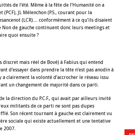
uittés de l’été. Même à la fête de l’Humanité on a
 (PCF), JL Mélenchon (P.S., courant pour la
 Besancenot (LCR)… conformément à ce qu’ils disaient
r le Non de gauche continuent donc leurs meetings et
ire quoi ensuite ?
s discret mais réel de Bové) à Fabius qui entend
avant d’essayer dans prendre la tête n’est pas anodin à
 a clairement la volonté d’accrocher le réseau issu
rant un changement de majorité dans ce parti.
la direction du P.C.F., qui avait par ailleurs invité
reux militants de ce parti ne sont pas dupes
fflé. Son récent tournant à gauche est clairement vu
lère sociale qui existe actuellement et une tentative
de 2007.
DE