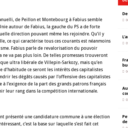
De
manuelli, de Peillon et Montebourg à Fabius semble
0
nie autour de Fabius, la gauche du PS a de forte
tuelle direction pouvant même les rejoindre. Qu’il y
L’
lle, ce qui caractérise tous ces courants est néanmoins
0
isme. Fabius parle de revalorisation du pouvoir
ça ne va pas plus loin. De telles promesses trouveront
Fr
ique ultra libérale de Villepin-Sarkozy, mais qu’en
bu
d’habitude ce seront les intérêts des capitalistes
0
ndrir les dégâts causés par l’offensive des capitalistes
ce à l’exigence de la part des grands patrons français
Au
ir leur rang dans la compétition internationale.
co
0
Pe
 ont présenté une candidature commune à une élection
de
ntéressant, c’est la base sur laquelle s’est fait cet