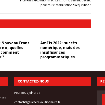
incendies, expulsions racistes… Un logement décent
pour tous ! Mobilisation ! Réquisition !
« Nouveau Front
AmFIs 2022 : succès
re », quelles
numérique, mais des
, comment
insuffisances
r ?
programmatiques
CONTACTEZ-NOUS
RE
Pour nous joindre :
r-ses
contact@gaucherevolutionnaire.fr