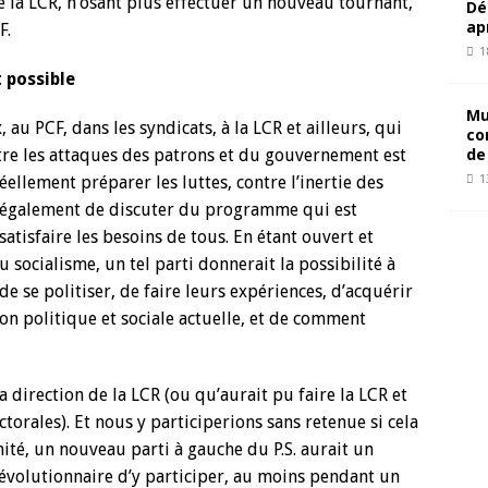
ce la LCR, n’osant plus effectuer un nouveau tournant,
Dé
ap
F.
1
 possible
Mu
au PCF, dans les syndicats, à la LCR et ailleurs, qui
co
de
ntre les attaques des patrons et du gouvernement est
éellement préparer les luttes, contre l’inertie des
1
t également de discuter du programme qui est
atisfaire les besoins de tous. En étant ouvert et
 socialisme, un tel parti donnerait la possibilité à
de se politiser, de faire leurs expériences, d’acquérir
on politique et sociale actuelle, et de comment
a direction de la LCR (ou qu’aurait pu faire la LCR et
ctorales). Et nous y participerions sans retenue si cela
é, un nouveau parti à gauche du P.S. aurait un
 révolutionnaire d’y participer, au moins pendant un