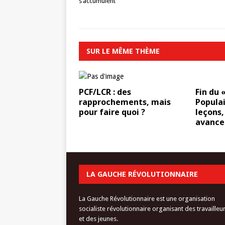
s’accumulent
SUR LE MÊME THÈME
PCF/LCR : des
Fin du 
rapprochements, mais
Populai
pour faire quoi ?
leçons
avance
LA GAUCHE RÉVOLUTIONNAIRE
La Gauche Révolutionnaire est une organisation
socialiste révolutionnaire organisant des travailleu
et des jeunes.