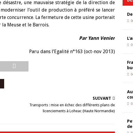
 désastre, une mauvaise stratégie de la direction de
r moderniser l’outil de production à préféré se lancer
De
orte concurrence. La fermeture de cette usine porterait
0
la Meuse et le Barrois.
Par Yann Venier
L’
0
Paru dans l’Egalité n°163 (oct-nov 2013)
Fr
bu
0
Au
co
SUIVANT
0
Transports : mise en échec des différents plans de
licenciements à Loheac (Haute Normandie)
Pe
de