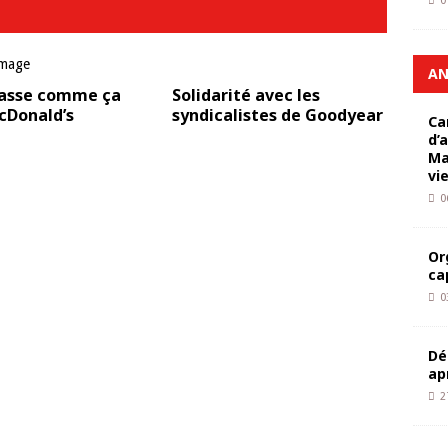
0
AN
passe comme ça
Solidarité avec les
cDonald’s
syndicalistes de Goodyear
Ca
d’
Ma
vi
0
Or
ca
0
Dé
ap
2