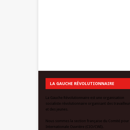
LA GAUCHE RÉVOLUTIONNAIRE
La Gauche Révolutionnaire est une organisation
socialiste révolutionnaire organisant des travailleu
et des jeunes.
Nous sommes la section française du Comité pour
Internationale Ouvrière (CIO/CWI).