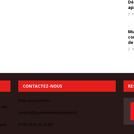
Dé
ap
1
Mu
co
de
1
CONTACTEZ-NOUS
RE
Pour nous joindre :
r-ses
contact@gaucherevolutionnaire.fr
 une
(+33) 07.81.32.75.89