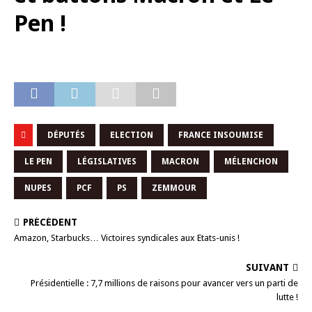
Pen !
DÉPUTÉS
ELECTION
FRANCE INSOUMISE
LE PEN
LÉGISLATIVES
MACRON
MÉLENCHON
NUPES
PCF
PS
ZEMMOUR
PRÉCÉDENT
Amazon, Starbucks… Victoires syndicales aux Etats-unis !
SUIVANT
Présidentielle : 7,7 millions de raisons pour avancer vers un parti de
lutte !