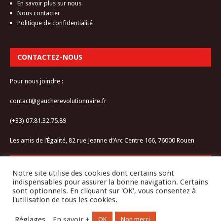
En savoir plus sur nous
Nous contacter
Politique de confidentialité
CONTACTEZ-NOUS
Pour nous joindre :
contact@gaucherevolutionnaire.fr
(+33) 07.81.32.75.89
Les amis de l’Égalité, 82 rue Jeanne d’Arc Centre 166, 76000 Rouen
RESTEZ CONNECTÉ-E
Notre site utilise des cookies dont certains sont
indispensables pour assurer la bonne navigation. Certains
sont optionnels. En cliquant sur 'OK', vous consentez à
l'utilisation de tous les cookies.
Réglages
En savoir +
OK
Non merci