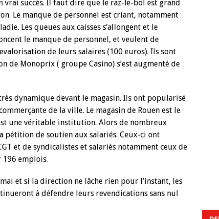
 vrai succès. Il faut dire que le raz-le-bol est grand
rayon. Le manque de personnel est criant, notamment
adie. Les queues aux caisses s’allongent et le
noncent le manque de personnel, et veulent de
valorisation de leurs salaires (100 euros). Ils sont
ron de Monoprix ( groupe Casino) s’est augmenté de
 très dynamique devant le magasin. Ils ont popularisé
 commerçante de la ville. Le magasin de Rouen est le
st une véritable institution. Alors de nombreux
la pétition de soutien aux salariés. Ceux-ci ont
CGT et de syndicalistes et salariés notamment ceux de
r 196 emplois.
i et si la direction ne lâche rien pour l’instant, les
tinueront à défendre leurs revendications sans nul
DE