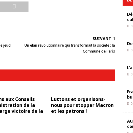
Dé
cu
0
SUIVANT
De
e jeudi
Un élan révolutionnaire qui transformait la société : la
0
Commune de Paris
L’
0
Fr
bu
ns aux Conseils
Luttons et organisons-
istration de la
nous pour stopper Macron
0
large victoire de la
et les patrons !
Au
co