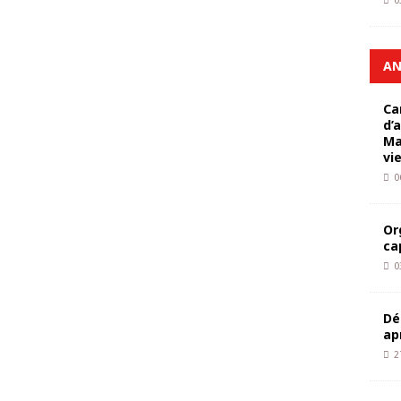
0
AN
Ca
d’
Ma
vi
0
Or
ca
0
Dé
ap
2