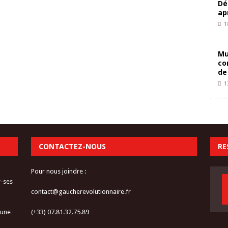
Dé
ap
1
Mu
co
de
1
CONTACTEZ-NOUS
RE
Pour nous joindre :
r-ses
contact@gaucherevolutionnaire.fr
 une
(+33) 07.81.32.75.89