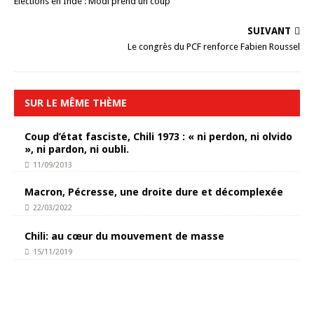
Élections en Inde : Modi prend un coup
SUIVANT
Le congrès du PCF renforce Fabien Roussel
SUR LE MÊME THÈME
Coup d’état fasciste, Chili 1973 : « ni perdon, ni olvido
», ni pardon, ni oubli.
11/09/2013
Macron, Pécresse, une droite dure et décomplexée
22/03/2022
Chili: au cœur du mouvement de masse
15/11/2019