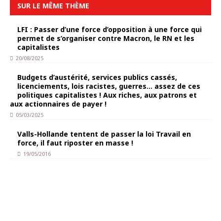
SUR LE MÊME THÈME
LFI : Passer d’une force d’opposition à une force qui
permet de s’organiser contre Macron, le RN et les
capitalistes
20/08/2025
Budgets d’austérité, services publics cassés,
licenciements, lois racistes, guerres… assez de ces
politiques capitalistes ! Aux riches, aux patrons et
aux actionnaires de payer !
05/03/2025
Valls-Hollande tentent de passer la loi Travail en
force, il faut riposter en masse !
19/05/2016