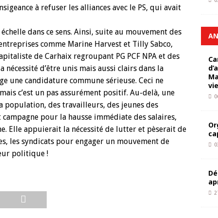
0
sigeance à refuser les alliances avec le PS, qui avait
 échelle dans ce sens. Ainsi, suite au mouvement des
AN
entreprises comme Marine Harvest et Tilly Sabco,
icapitaliste de Carhaix regroupant PG PCF NPA et des
Ca
d’
a nécessité d’être unis mais aussi clairs dans la
Ma
rge une candidature commune sérieuse. Ceci ne
vi
mais c’est un pas assurément positif. Au-delà, une
0
la population, des travailleurs, des jeunes des
t campagne pour la hausse immédiate des salaires,
Or
e. Elle appuierait la nécessité de lutter et pèserait de
ca
ises, les syndicats pour engager un mouvement de
0
ur politique !
Dé
ap
2