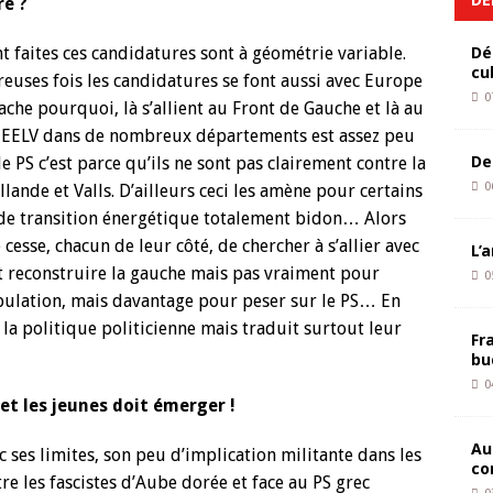
re ?
Dé
ont faites ces candidatures sont à géométrie variable.
cu
uses fois les candidatures se font aussi avec Europe
0
ache pourquoi, là s’allient au Front de Gauche et là au
ec EELV dans de nombreux départements est assez peu
De
 PS c’est parce qu’ils ne sont pas clairement contre la
0
llande et Valls. D’ailleurs ceci les amène pour certains
i de transition énergétique totalement bidon… Alors
esse, chacun de leur côté, de chercher à s’allier avec
L’
nt reconstruire la gauche mais pas vraiment pour
0
opulation, mais davantage pour peser sur le PS… En
e la politique politicienne mais traduit surtout leur
Fr
bu
0
et les jeunes doit émerger !
Au
c ses limites, son peu d’implication militante dans les
co
tre les fascistes d’Aube dorée et face au PS grec