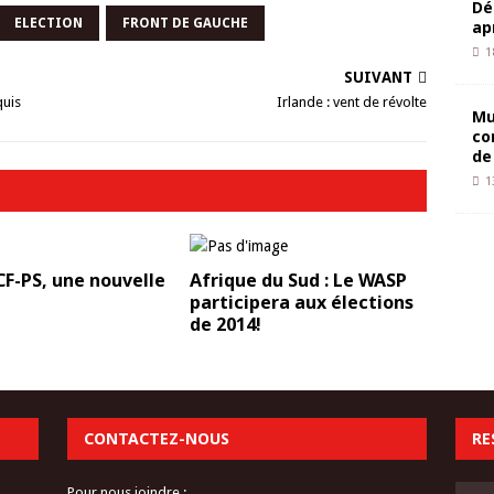
Dé
ELECTION
FRONT DE GAUCHE
ap
1
SUIVANT
quis
Irlande : vent de révolte
Mu
co
de
1
CF-PS, une nouvelle
Afrique du Sud : Le WASP
participera aux élections
de 2014!
CONTACTEZ-NOUS
RE
Pour nous joindre :