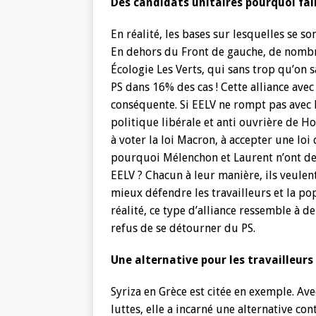
Des candidats unitaires pourquoi fai
En réalité, les bases sur lesquelles se s
En dehors du Front de gauche, de nombre
Écologie Les Verts, qui sans trop qu’on s
PS dans 16% des cas ! Cette alliance av
conséquente. Si EELV ne rompt pas avec le
politique libérale et anti ouvrière de Ho
à voter la loi Macron, à accepter une lo
pourquoi Mélenchon et Laurent n’ont de c
EELV ? Chacun à leur manière, ils veule
mieux défendre les travailleurs et la p
réalité, ce type d’alliance ressemble à d
refus de se détourner du PS.
Une alternative pour les travailleurs 
Syriza en Grèce est citée en exemple. Ave
luttes, elle a incarné une alternative con