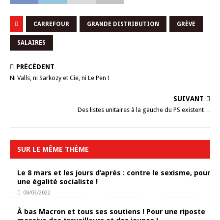
CARREFOUR
GRANDE DISTRIBUTION
GRÈVE
SALAIRES
PRÉCÉDENT
Ni Valls, ni Sarkozy et Cie, ni Le Pen !
SUIVANT
Des listes unitaires à la gauche du PS existent…
SUR LE MÊME THÈME
Le 8 mars et les jours d’après : contre le sexisme, pour
une égalité socialiste !
08/03/2022
À bas Macron et tous ses soutiens ! Pour une riposte