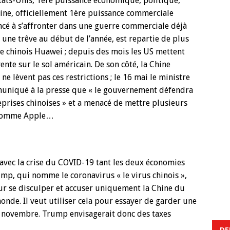
tats-Unis, 1ère puissance économique, politique,
 Chine, officiellement 1ère puissance commerciale
cé à s’affronter dans une guerre commerciale déjà
une trêve au début de l’année, est repartie de plus
e chinois Huawei ; depuis des mois les US mettent
ente sur le sol américain. De son côté, la Chine
ne lèvent pas ces restrictions ; le 16 mai le ministre
mmuniqué à la presse que « le gouvernement défendra
eprises chinoises » et a menacé de mettre plusieurs
e comme Apple…
 avec la crise du COVID-19 tant les deux économies
p, qui nomme le coronavirus « le virus chinois »,
our se disculper et accuser uniquement la Chine du
nde. Il veut utiliser cela pour essayer de garder une
e novembre. Trump envisagerait donc des taxes
DE