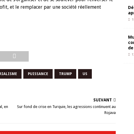
ofit, et le remplacer par une société réellement
Dé
ap
1
Mu
co
de
1
RIALISME
PUISSANCE
TRUMP
US
SUIVANT
al, en
Sur fond de crise en Turquie, les agressions continuent au
Rojava