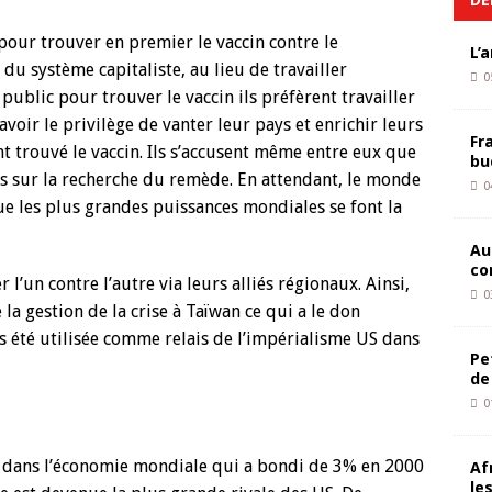
pour trouver en premier le vaccin contre le
L’
 du système capitaliste, au lieu de travailler
0
public pour trouver le vaccin ils préfèrent travailler
voir le privilège de vanter leur pays et enrichir leurs
Fr
t trouvé le vaccin. Ils s’accusent même entre eux que
bu
ons sur la recherche du remède. En attendant, le monde
0
e les plus grandes puissances mondiales se font la
Au
co
l’un contre l’autre via leurs alliés régionaux. Ainsi,
0
la gestion de la crise à Taïwan ce qui a le don
rs été utilisée comme relais de l’impérialisme US dans
Pe
de
0
t dans l’économie mondiale qui a bondi de 3% en 2000
Af
le