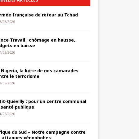
armée française de retour au Tchad
5/08/2026
ance Travail : chômage en hausse,
dgets en baisse
4/08/2026
 Nigeria, la lutte de nos camarades
ntre le terrorisme
3/08/2026
tit-Quevilly : pour un centre communal
 santé publique
1/08/2026
rique du Sud – Notre campagne contre
s attaques xénophobes