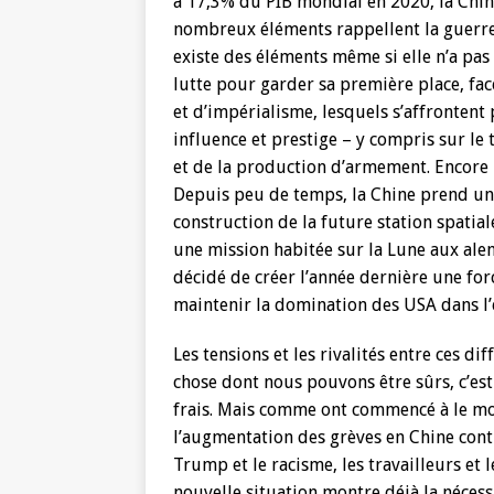
à 17,3% du PIB mondial en 2020, la Chin
nombreux éléments rappellent la guerre 
existe des éléments même si elle n’a pas 
lutte pour garder sa première place, fac
et d’impérialisme, lesquels s’affronten
influence et prestige – y compris sur le
et de la production d’armement. Encore u
Depuis peu de temps, la Chine prend une
construction de la future station spati
une mission habitée sur la Lune aux alen
décidé de créer l’année dernière une for
maintenir la domination des USA dans l
Les tensions et les rivalités entre ces dif
chose dont nous pouvons être sûrs, c’est 
frais. Mais comme ont commencé à le mo
l’augmentation des grèves en Chine con
Trump et le racisme, les travailleurs et l
nouvelle situation montre déjà la nécess