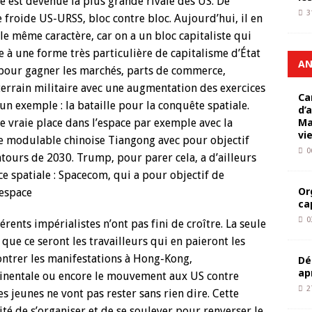
e est devenue la plus grande rivale des US. De
3
froide US-URSS, bloc contre bloc. Aujourd’hui, il en
le même caractère, car on a un bloc capitaliste qui
e à une forme très particulière de capitalisme d’État
AN
t pour gagner les marchés, parts de commerce,
 terrain militaire avec une augmentation des exercices
Ca
n exemple : la bataille pour la conquête spatiale.
d’
Ma
 vraie place dans l’espace par exemple avec la
vi
ale modulable chinoise Tiangong avec pour objectif
0
tours de 2030. Trump, pour parer cela, a d’ailleurs
ce spatiale : Spacecom, qui a pour objectif de
Or
’espace
ca
0
férents impérialistes n’ont pas fini de croître. La seule
que ce seront les travailleurs qui en paieront les
ntrer les manifestations à Hong-Kong,
Dé
ap
tinentale ou encore le mouvement aux US contre
2
es jeunes ne vont pas rester sans rien dire. Cette
ité de s’organiser et de se soulever pour renverser le