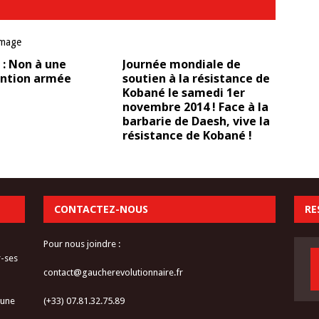
: Non à une
Journée mondiale de
ention armée
soutien à la résistance de
Kobané le samedi 1er
novembre 2014 ! Face à la
barbarie de Daesh, vive la
résistance de Kobané !
CONTACTEZ-NOUS
RE
Pour nous joindre :
r-ses
contact@gaucherevolutionnaire.fr
 une
(+33) 07.81.32.75.89