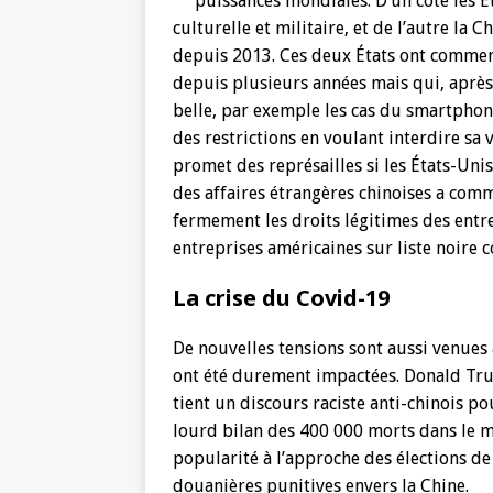
puissances mondiales. D’un coté les É
culturelle et militaire, et de l’autre la
depuis 2013. Ces deux États ont commen
depuis plusieurs années mais qui, après 
belle, par exemple les cas du smartphon
des restrictions en voulant interdire sa v
promet des représailles si les États-Unis 
des affaires étrangères chinoises a co
fermement les droits légitimes des entr
entreprises américaines sur liste noir
La crise du Covid-19
De nouvelles tensions sont aussi venues
ont été durement impactées. Donald Trum
tient un discours raciste anti-chinois p
lourd bilan des 400 000 morts dans le mo
popularité à l’approche des élections d
douanières punitives envers la Chine.