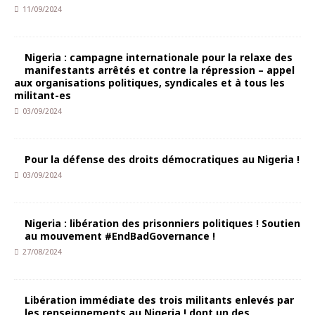
11/09/2024
Nigeria : campagne internationale pour la relaxe des
manifestants arrêtés et contre la répression – appel
aux organisations politiques, syndicales et à tous les
militant-es
03/09/2024
Pour la défense des droits démocratiques au Nigeria !
03/09/2024
Nigeria : libération des prisonniers politiques ! Soutien
au mouvement #EndBadGovernance !
27/08/2024
Libération immédiate des trois militants enlevés par
les renseignements au Nigeria ! dont un des