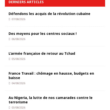
DERNIERS ARTICLES
Défendons les acquis de la révolution cubaine
07/08/2026
Des moyens pour les centres sociaux !
06/08/2026
L’armée française de retour au Tchad
05/08/2026
France Travail : chômage en hausse, budgets en
baisse
04/08/2026
Au Nigeria, la lutte de nos camarades contre le
terrorisme
03/08/2026