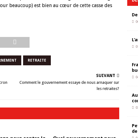
 pour beaucoup) est bien au cœur de cette casse des
De
0
L’
0
RNEMENT
RETRAITE
Fr
bu
SUIVANT
0
acron
Comment le gouvernement essaye de nous arnaquer sur
les retraites?
Au
co
0
Pe
de