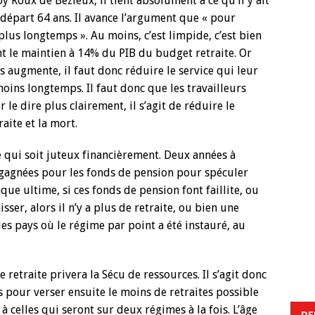
y Roux de Bézieux, il tient absolument à ce qu’il y ait
 départ 64 ans. Il avance l’argument que « pour
 plus longtemps ». Au moins, c’est limpide, c’est bien
nt le maintien à 14% du PIB du budget retraite. Or
augmente, il faut donc réduire le service qui leur
moins longtemps. Il faut donc que les travailleurs
r le dire plus clairement, il s’agit de réduire le
aite et la mort.
me qui soit juteux financièrement. Deux années à
s gagnées pour les fonds de pension pour spéculer
aque ultime, si ces fonds de pension font faillite, ou
isser, alors il n’y a plus de retraite, ou bien une
 des pays où le régime par point a été instauré, au
 retraite privera la Sécu de ressources. Il s’agit donc
s pour verser ensuite le moins de retraites possible
celles qui seront sur deux régimes à la fois. L’âge
DE