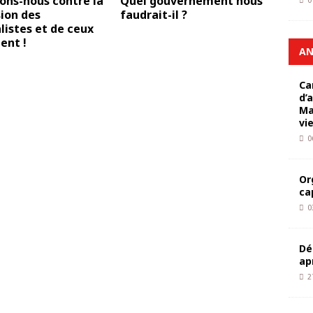
ons-nous contre la
Quel gouvernement nous
0
ion des
faudrait-il ?
listes et de ceux
tent !
AN
Ca
d’
Ma
vi
0
Or
ca
0
Dé
ap
2