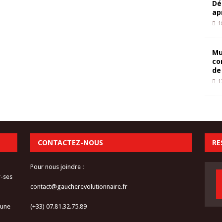
Dé
ap
1
Mu
co
de
1
CONTACTEZ-NOUS
RE
Pour nous joindre :
r-ses
contact@gaucherevolutionnaire.fr
 une
(+33) 07.81.32.75.89