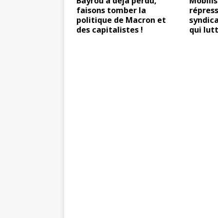
Bayrou a déjà perdu,
Mobilis
faisons tomber la
répress
politique de Macron et
syndica
des capitalistes !
qui lut