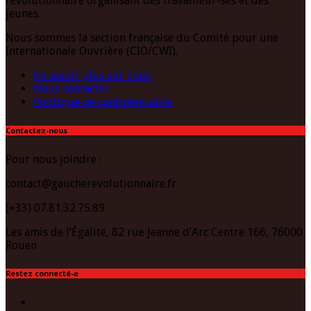
révolutionnaire organisant des travailleur-ses et des
jeunes.
Nous sommes la section française du Comité pour une
Internationale Ouvrière (CIO/CWI).
En savoir plus sur nous
Nous contacter
Politique de confidentialité
Contactez-nous
Pour nous joindre :
contact@gaucherevolutionnaire.fr
(+33) 07.81.32.75.89
Les amis de l’Égalité, 82 rue Jeanne d’Arc Centre 166, 76000
Rouen
Restez connecté-e
Facebook