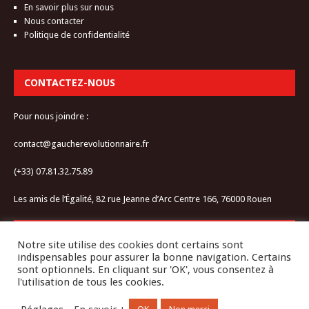
En savoir plus sur nous
Nous contacter
Politique de confidentialité
CONTACTEZ-NOUS
Pour nous joindre :
contact@gaucherevolutionnaire.fr
(+33) 07.81.32.75.89
Les amis de l’Égalité, 82 rue Jeanne d’Arc Centre 166, 76000 Rouen
RESTEZ CONNECTÉ-E
Notre site utilise des cookies dont certains sont
indispensables pour assurer la bonne navigation. Certains
sont optionnels. En cliquant sur 'OK', vous consentez à
l'utilisation de tous les cookies.