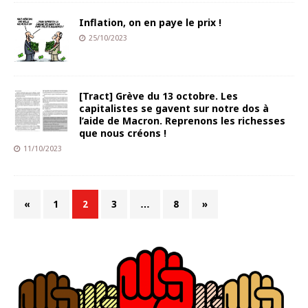
Inflation, on en paye le prix !
25/10/2023
[Tract] Grève du 13 octobre. Les
capitalistes se gavent sur notre dos à
l’aide de Macron. Reprenons les richesses
que nous créons !
11/10/2023
«
1
2
3
…
8
»