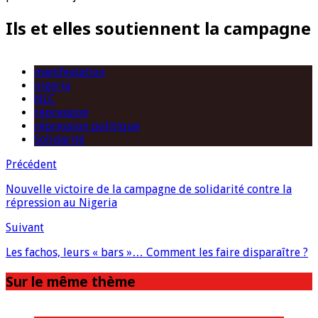
Ils et elles soutiennent la campagne
manifestation
nigeria
NLC
répression
répression politique
Solidarité
Précédent
Nouvelle victoire de la campagne de solidarité contre la
répression au Nigeria
Suivant
Les fachos, leurs « bars »… Comment les faire disparaître ?
Sur le même thème