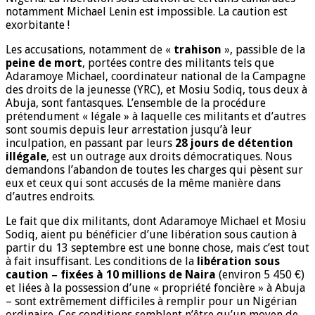
notamment Michael Lenin est impossible. La caution est
exorbitante !
Les accusations, notamment de «
trahison
», passible de la
peine de mort
, portées contre des militants tels que
Adaramoye Michael, coordinateur national de la Campagne
des droits de la jeunesse (YRC), et Mosiu Sodiq, tous deux à
Abuja, sont fantasques. L’ensemble de la procédure
prétendument « légale » à laquelle ces militants et d’autres
sont soumis depuis leur arrestation jusqu’à leur
inculpation, en passant par leurs
28 jours de détention
illégale
, est un outrage aux droits démocratiques. Nous
demandons l’abandon de toutes les charges qui pèsent sur
eux et ceux qui sont accusés de la même manière dans
d’autres endroits.
Le fait que dix militants, dont Adaramoye Michael et Mosiu
Sodiq, aient pu bénéficier d’une libération sous caution à
partir du 13 septembre est une bonne chose, mais c’est tout
à fait insuffisant. Les conditions de la
libération sous
caution – fixées à 10 millions de Naira
(environ 5 450 €)
et liées à la possession d’une « propriété foncière » à Abuja
– sont extrêmement difficiles à remplir pour un Nigérian
ordinaire. Ces conditions semblent n’être qu’un moyen de