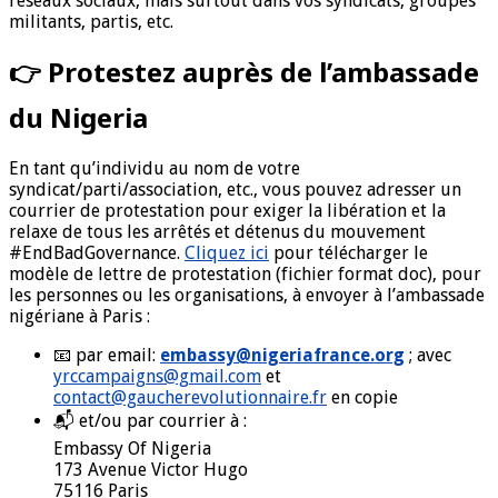
réseaux sociaux, mais surtout dans vos syndicats, groupes
militants, partis, etc.
👉 Protestez auprès de l’ambassade
du Nigeria
En tant qu’individu au nom de votre
syndicat/parti/association, etc., vous pouvez adresser un
courrier de protestation pour exiger la libération et la
relaxe de tous les arrêtés et détenus du mouvement
#EndBadGovernance.
Cliquez ici
pour télécharger le
modèle de lettre de protestation (fichier format doc), pour
les personnes ou les organisations, à envoyer à l’ambassade
nigériane à Paris :
📧 par email:
embassy@nigeriafrance.org
; avec
yrccampaigns@gmail.com
et
contact@gaucherevolutionnaire.fr
en copie
📬 et/ou par courrier à :
Embassy Of Nigeria
173 Avenue Victor Hugo
75116 Paris