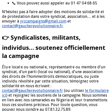
📞 Vous pouvez aussi appeler au 01 47 04 68 65
N’hésitez pas à faire adopter des motions de solidarité et
de protestation dans votre syndicat, association… et à les
envoyer à
yrccampaigns@gmail.com
et
contact@gaucherevolutionnaire.fr
.
👉 Syndicalistes, militants,
individus… soutenez officiellement
la campagne
Élu·e local·e ou national·e, représentant·e ou membre d’un
syndicat, d’un parti (local ou national), d’une association
des droits de l’homme/droits démocratiques, ou juste
individu révolté·e par cette situation, témoignez votre
solidarité en nous écrivant :
contact@gaucherevolutionnaire.fr
(ou utilisez
le formulaire
ici
) et rejoignez les soutiens de la campagne. Nous sommes
en lien avec nos camarades au Nigeria et leur transmettons
tous ces soutiens précieux. Pour toute question, vous
pouvez nous joindre au 07.81.32.75.89.