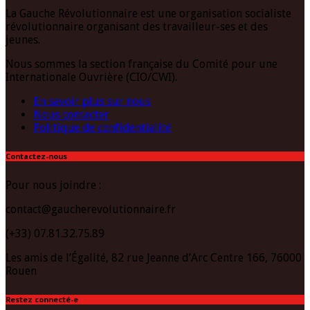
La Gauche Révolutionnaire est une organisation socialiste
révolutionnaire organisant des travailleur-ses et des
jeunes.
Nous sommes la section française du Comité pour une
Internationale Ouvrière (CIO/CWI).
En savoir plus sur nous
Nous contacter
Politique de confidentialité
Contactez-nous
Pour nous joindre :
contact@gaucherevolutionnaire.fr
(+33) 07.81.32.75.89
Les amis de l’Égalité, 82 rue Jeanne d’Arc Centre 166, 76000
Rouen
Restez connecté-e