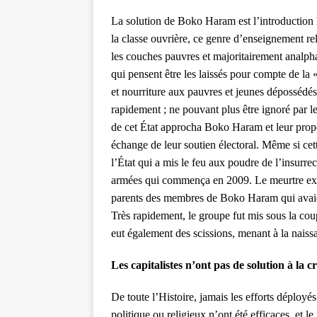
La solution de Boko Haram est l’introduction l
la classe ouvrière, ce genre d’enseignement r
les couches pauvres et majoritairement analph
qui pensent être les laissés pour compte de la 
et nourriture aux pauvres et jeunes déposséd
rapidement ; ne pouvant plus être ignoré par l
de cet État approcha Boko Haram et leur propo
échange de leur soutien électoral. Même si cette
l’État qui a mis le feu aux poudre de l’insurrec
armées qui commença en 2009. Le meurtre ext
parents des membres de Boko Haram qui avaient
Très rapidement, le groupe fut mis sous la co
eut également des scissions, menant à la nais
Les capitalistes n’ont pas de solution à la cr
De toute l’Histoire, jamais les efforts déplo
politique ou religieux n’ont été efficaces, et l