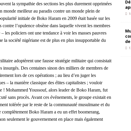
Dé
souvent la sympathie des sections les plus durement opprimées
ap
un monde meilleur au paradis contre un monde plein de
1
popularité initiale de Boko Haram en 2009 était basée sur les
ées contre l’opulence obsène dans laquelle vivent les membres
Mu
ce – les policiers ont une tendance à voir les masses pauvres
co
e la société nigériane est de plus en plus insupportable du
de
1
itaire adoptèrent une fausse stratégie militaire qui consistait
s insurgés. Des centaines sinon des milliers de membres de
ment lors de ces opérations ; au lieu d’en juger les
ues – la manière classique des élites capitalistes ; vouloir
die ! Mohammed Youssouf, alors leader de Boko Haram, fut
écuté sans procès. Avant ces événements, le groupe existait en
gement tolérée par le reste de la communauté musulmane et du
iner complètement Boko Haram a eu un effet boomerang,
 non seulement le gouvernement en place mais également