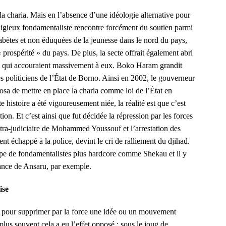
a charia. Mais en l’absence d’une idéologie alternative pour
eligieux fondamentaliste rencontre forcément du soutien parmi
abètes et non éduquées de la jeunesse dans le nord du pays,
« prospérité » du pays. De plus, la secte offrait également abri
és qui accouraient massivement à eux. Boko Haram grandit
es politiciens de l’État de Borno. Ainsi en 2002, le gouverneur
sa de mettre en place la charia comme loi de l’État en
 histoire a été vigoureusement niée, la réalité est que c’est
tion. Et c’est ainsi que fut décidée la répression par les forces
ra-judiciaire de Mohammed Youssouf et l’arrestation des
 échappé à la police, devint le cri de ralliement du djihad.
upe de fondamentalistes plus hardcore comme Shekau et il y
sance de Ansaru, par exemple.
ise
yés pour supprimer par la force une idée ou un mouvement
e plus souvent cela a eu l’effet opposé ; sous le joug de