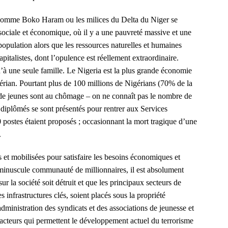
 comme Boko Haram ou les milices du Delta du Niger se
sociale et économique, où il y a une pauvreté massive et une
population alors que les ressources naturelles et humaines
italistes, dont l’opulence est réellement extraordinaire.
’à une seule famille. Le Nigeria est la plus grande économie
igérian. Pourtant plus de 100 millions de Nigérians (70% de la
 de jeunes sont au chômage – on ne connaît pas le nombre de
 diplômés se sont présentés pour rentrer aux Services
 postes étaient proposés ; occasionnant la mort tragique d’une
.
es et mobilisées pour satisfaire les besoins économiques et
minuscule communauté de millionnaires, il est absolument
sur la société soit détruit et que les principaux secteurs de
s infrastructures clés, soient placés sous la propriété
dministration des syndicats et des associations de jeunesse et
facteurs qui permettent le développement actuel du terrorisme