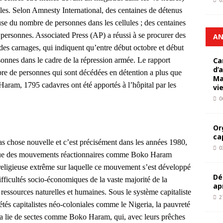
0
lles. Selon Amnesty International, des centaines de détenus
e du nombre de personnes dans les cellules ; des centaines
personnes. Associated Press (AP) a réussi à se procurer des
AN
des carnages, qui indiquent qu’entre début octobre et début
personnes dans le cadre de la répression armée. Le rapport
Ca
d’
bre de personnes qui sont décédées en détention a plus que
Ma
aram, 1795 cadavres ont été apportés à l’hôpital par les
vi
0
Or
ca
s chose nouvelle et c’est précisément dans les années 1980,
0
ue des mouvements réactionnaires comme Boko Haram
e religieuse extrême sur laquelle ce mouvement s’est développé
Dé
ifficultés socio-économiques de la vaste majorité de la
ap
essources naturelles et humaines. Sous le système capitaliste
2
iétés capitalistes néo-coloniales comme le Nigeria, la pauvreté
 la lie de sectes comme Boko Haram, qui, avec leurs prêches