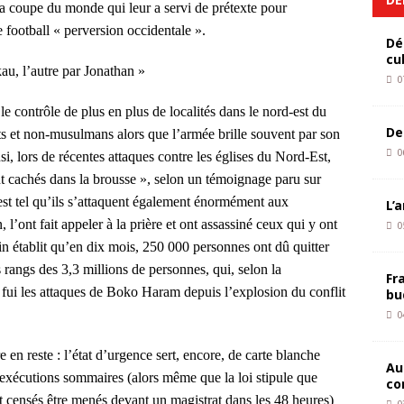
a coupe du monde qui leur a servi de prétexte pour
 football « perversion occidentale ».
Dé
cu
au, l’autre par Jonathan »
0
 contrôle de plus en plus de localités dans le nord-est du
De
s et non-musulmans alors que l’armée brille souvent par son
0
si, lors de récentes attaques contre les églises du Nord-Est,
ont cachés dans la brousse », selon un témoignage paru sur
st tel qu’ils s’attaquent également énormément aux
L’
l’ont fait appeler à la prière et ont assassiné ceux qui y ont
0
in établit qu’en dix mois, 250 000 personnes ont dû quitter
s rangs des 3,3 millions de personnes, qui, selon la
Fr
fui les attaques de Boko Haram depuis l’explosion du conflit
bu
0
e en reste : l’état d’urgence sert, encore, de carte blanche
Au
, exécutions sommaires (alors même que la loi stipule que
co
t censés être menés devant un magistrat dans les 48 heures)