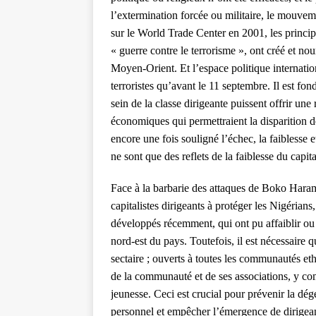
l’extermination forcée ou militaire, le mouveme
sur le World Trade Center en 2001, les principa
« guerre contre le terrorisme », ont créé et n
Moyen-Orient. Et l’espace politique internati
terroristes qu’avant le 11 septembre. Il est fo
sein de la classe dirigeante puissent offrir une 
économiques qui permettraient la disparition d
encore une fois souligné l’échec, la faiblesse 
ne sont que des reflets de la faiblesse du cap
Face à la barbarie des attaques de Boko Haram 
capitalistes dirigeants à protéger les Nigérian
développés récemment, qui ont pu affaiblir 
nord-est du pays. Toutefois, il est nécessaire 
sectaire ; ouverts à toutes les communautés eth
de la communauté et de ses associations, y comp
jeunesse. Ceci est crucial pour prévenir la 
personnel et empêcher l’émergence de dirigea