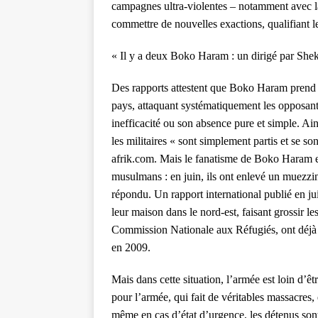
campagnes ultra-violentes – notamment avec l
commettre de nouvelles exactions, qualifiant le
« Il y a deux Boko Haram : un dirigé par Shek
Des rapports attestent que Boko Haram prend le
pays, attaquant systématiquement les opposant
inefficacité ou son absence pure et simple. Ain
les militaires « sont simplement partis et se s
afrik.com. Mais le fanatisme de Boko Haram e
musulmans : en juin, ils ont enlevé un muezzin, 
répondu. Un rapport international publié en ju
leur maison dans le nord-est, faisant grossir le
Commission Nationale aux Réfugiés, ont déjà 
en 2009.
Mais dans cette situation, l’armée est loin d’êtr
pour l’armée, qui fait de véritables massacres
même en cas d’état d’urgence, les détenus son