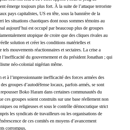
nt émerge toujours plus fort. À la suite de l’attaque terroriste
ux pays capitalistes, US en tête, sous la bannière de la
ourri les situations chaotiques dont nous sommes témoins au
onal aujourd’hui est occupé par beaucoup plus de groupes
ndamentalement utopique de croire que des cliques rivales au
réelle solution et créer les conditions matérielles et
e tels mouvements réactionnaires et sectaires. La crise a
et l’inefficacité du gouvernement et du président Jonathan ; qui
italisme néo-colonial nigérian même.
et à l’impressionnante inefficacité des forces armées des
s, des groupes d’autodéfense locaux, parfois armés, se sont
ou repousser Boko Haram dans certaines communautés du
que ces groupes soient construits sur une base réellement non
niques ou religieuses et sous le contrôle démocratique strict
ris les syndicats de travailleurs ou les organisations de
dégénérescence de ces comités en moyens d’avancement
nts corrompus.