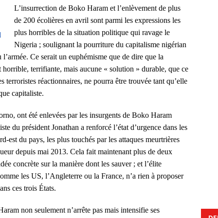
L’insurrection de Boko Haram et l’enlèvement de plus
de 200 écolières en avril sont parmi les expressions les
plus horribles de la situation politique qui ravage le
Nigeria ; soulignant la pourriture du capitalisme nigérian
ou l’armée. Ce serait un euphémisme que de dire que la
 horrible, terrifiante, mais aucune « solution » durable, que ce
s terroristes réactionnaires, ne pourra être trouvée tant qu’elle
ue capitaliste.
orno, ont été enlevées par les insurgents de Boko Haram
ste du président Jonathan a renforcé l’état d’urgence dans les
-est du pays, les plus touchés par les attaques meurtrières
ueur depuis mai 2013. Cela fait maintenant plus de deux
dée concrète sur la manière dont les sauver ; et l’élite
 comme les US, l’Angleterre ou la France, n’a rien à proposer
ns ces trois États.
aram non seulement n’arrête pas mais intensifie ses
DE