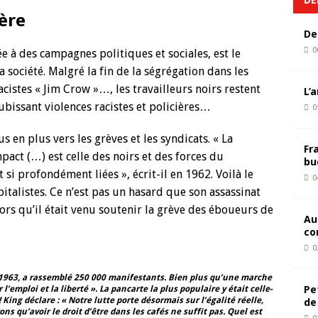
ière
De
0
e à des campagnes politiques et sociales, est le
a société. Malgré la fin de la ségrégation dans les
racistes « Jim Crow »…, les travailleurs noirs restent
L’
bissant violences racistes et policières…
0
 en plus vers les grèves et les syndicats. « La
Fr
pact (…) est celle des noirs et des forces du
bu
si profondément liées », écrit-il en 1962. Voilà le
0
italistes. Ce n’est pas un hasard que son assassinat
lors qu’il était venu soutenir la grève des éboueurs de
Au
co
0
1963, a rassemblé 250 000 manifestants. Bien plus qu’une marche
Pe
l’emploi et la liberté ». La pancarte la plus populaire y était celle-
 ! King déclare : « Notre lutte porte désormais sur l’égalité réelle,
de
ns qu’avoir le droit d’être dans les cafés ne suffit pas. Quel est