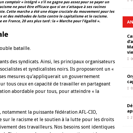
0
un comptoir « intégré » s’il ne gagne pas assez pour se payer un
acisme ne peut être efficace que si on s’attaque à ses racines
ste. Cette marche a été une étape cruciale du mouvement pour les
es et des méthodes de lutte contre le capitalisme et le racisme.
 en France, 20 ans plus tard : la « Marche pour l’égalité ».
AN
ale
Ca
d’
Ma
ouble bataille.
vi
0
ants des syndicats. Ainsi, les principaux organisateurs
ocialistes et syndicalistes noirs. Ils proposeront un «
Or
uses mesures qu’appliquerait un gouvernement
ca
our tous ceux en capacité de travailler en partageant
0
ation abordable pour tous, pour atteindre « la
Dé
ap
, notamment la puissante fédération AFL-CIO,
2
 sur le racisme et le soutien à la lutte pour les droits
sivement des travailleurs. Nos besoins sont identiques