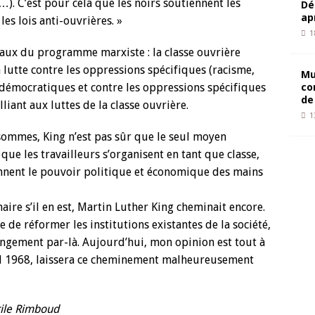
). C’est pour cela que les noirs soutiennent les
Dé
ap
es lois anti-ouvrières. »
1
taux du programme marxiste : la classe ouvrière
 lutte contre les oppressions spécifiques (racisme,
Mu
co
s démocratiques et contre les oppressions spécifiques
de
lliant aux luttes de la classe ouvrière.
1
ommes, King n’est pas sûr que le seul moyen
que les travailleurs s’organisent en tant que classe,
ennent le pouvoir politique et économique des mains
ire s’il en est, Martin Luther King cheminait encore.
ée de réformer les institutions existantes de la société,
angement par-là. Aujourd’hui, mon opinion est tout à
avril 1968, laissera ce cheminement malheureusement
ile Rimboud