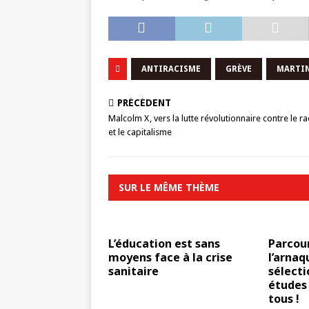
ANTIRACISME
GRÈVE
MARTIN
PRÉCÉDENT
Malcolm X , vers la lutte révolutionnaire contre le r
et le capitalisme
SUR LE MÊME THÈME
L’éducation est sans
Parcou
moyens face à la crise
l’arnaq
sanitaire
sélecti
études 
tous !