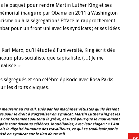
is le paquet pour rendre Martin Luther King et ses
Le mémorial inauguré par Obama en 2011 à Washington
acisme ou à la ségrégation ! Effacé le rapprochement
bat pour un front uni avec les syndicats ; et ses idées
Karl Marx, qu’il étudie à l’université, King écrit dès
oup plus socialiste que capitaliste. (…) Je me
nalisée. »
 ségrégués et son célèbre épisode avec Rosa Parks
r les droits civiques.
meurent au travail, tués par les machines vétustes qu’ils étaient
e pour le droit à s’organiser en syndicat. Martin Luther King et les
ues ont fortement soutenu la grève, et lutté pour que le mouvement
his sont devenus célèbres, inoubliables, avec leur slogan : « I Am
it la dignité humaine des travailleurs, ce qui se traduisait par le
isé en syndicat sur le lieu de travail.
DE