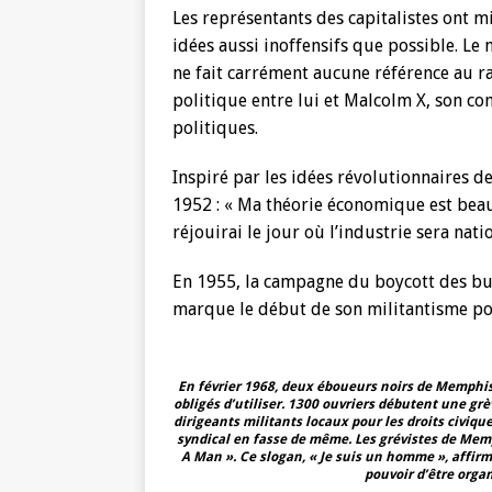
Les représentants des capitalistes ont m
idées aussi inoffensifs que possible. 
ne fait carrément aucune référence au r
politique entre lui et Malcolm X, son com
politiques.
Inspiré par les idées révolutionnaires de 
1952 : « Ma théorie économique est beauc
réjouirai le jour où l’industrie sera natio
En 1955, la campagne du boycott des bus
marque le début de son militantisme pou
En février 1968, deux éboueurs noirs de Memphis 
obligés d’utiliser. 1300 ouvriers débutent une grèv
dirigeants militants locaux pour les droits civiq
syndical en fasse de même. Les grévistes de Memp
A Man ». Ce slogan, « Je suis un homme », affirma
pouvoir d’être organ