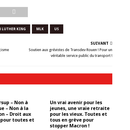
 LUTHER KING
MLK
US
SUIVANT
acisme
Soutien aux grévistes de Transdev Rouen ! Pour un
véritable service public du transport !
rsup – Non à
Un vrai avenir pour les
ue – Non à la
jeunes, une vraie retraite
on – Droit aux
pour les vieux. Toutes et
pour toutes et
tous en grève pour
stopper Macron !