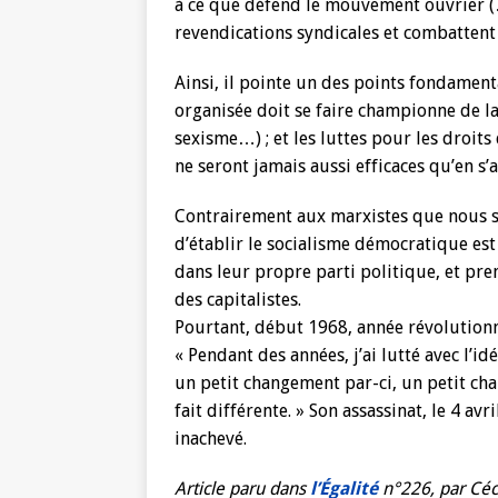
à ce que défend le mouvement ouvrier (…
revendications syndicales et combattent l
Ainsi, il pointe un des points fondamen
organisée doit se faire championne de la
sexisme…) ; et les luttes pour les droit
ne seront jamais aussi efficaces qu’en s’a
Contrairement aux marxistes que nous s
d’établir le socialisme démocratique est 
dans leur propre parti politique, et pr
des capitalistes.
Pourtant, début 1968, année révolutionna
« Pendant des années, j’ai lutté avec l’id
un petit changement par-ci, un petit ch
fait différente. » Son assassinat, le 4 
inachevé.
Article paru d
ans
l’Égalité
n°226, par Céc