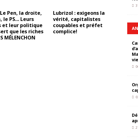
3
Le Pen, la droite,
Lubrizol : exigeons la
 le PS… Leurs
vérité, capitalistes
s et leur politique
coupables et préfet
AN
sert que les riches
complice!
S MÉLENCHON
Ca
d’
Ma
vi
0
Or
ca
0
Dé
ap
2