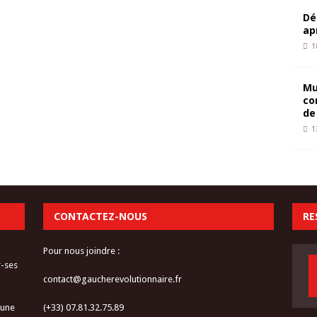
Dé
ap
1
Mu
co
de
1
CONTACTEZ-NOUS
RE
Pour nous joindre :
r-ses
contact@gaucherevolutionnaire.fr
 une
(+33) 07.81.32.75.89