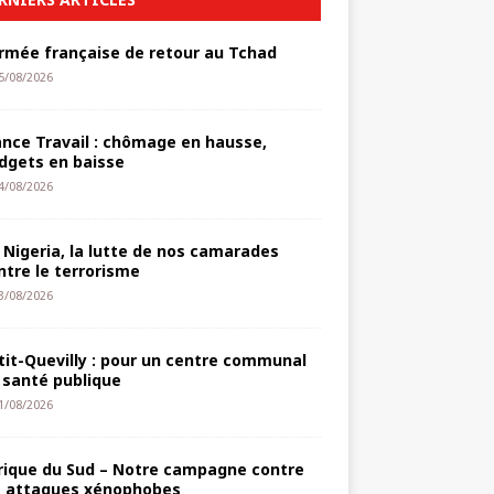
armée française de retour au Tchad
5/08/2026
ance Travail : chômage en hausse,
dgets en baisse
4/08/2026
 Nigeria, la lutte de nos camarades
ntre le terrorisme
3/08/2026
tit-Quevilly : pour un centre communal
 santé publique
1/08/2026
rique du Sud – Notre campagne contre
s attaques xénophobes