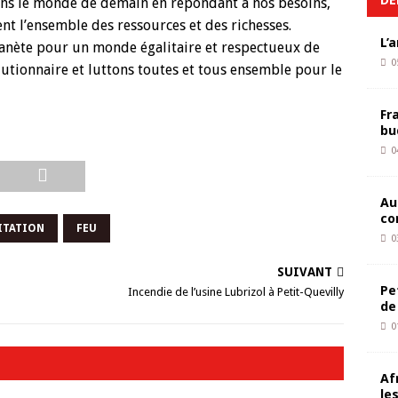
ons le monde de demain en répondant à nos besoins,
l’ensemble des ressources et des richesses.
L’
lanète pour un monde égalitaire et respectueux de
0
utionnaire et luttons toutes et tous ensemble pour le
Fr
bu
0
Au
co
ITATION
FEU
0
SUIVANT
Pe
Incendie de l’usine Lubrizol à Petit-Quevilly
de
0
Af
le