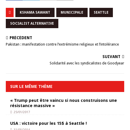
KSHAMA SAWANT
MUNICIPALE
SEATTLE
SOCIALIST ALTERNATIVE
PRÉCÉDENT
Pakistan : manifestation contre l’extrémisme religieux et l’intolérance
SUIVANT
Solidarité avec les syndicalistes de Goodyear
SUR LE MÊME THÈME
« Trump peut être vaincu si nous construisons une
résistance massive »
25/01/2017
USA : victoire pour les 15$ à Seattle !
31/05/2014