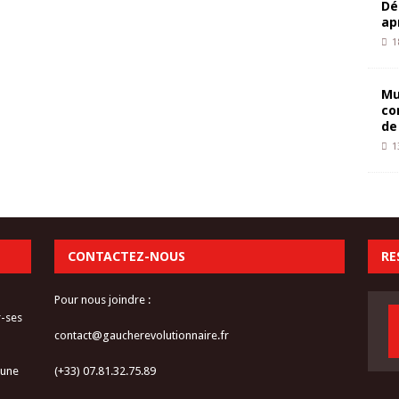
Dé
ap
1
Mu
co
de
1
CONTACTEZ-NOUS
RE
Pour nous joindre :
r-ses
contact@gaucherevolutionnaire.fr
 une
(+33) 07.81.32.75.89