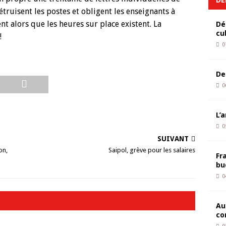
ruisent les postes et obligent les enseignants à
t alors que les heures sur place existent. La
Dé
cu
!
0
De
0
L’
0
SUIVANT
on,
Saipol, grève pour les salaires
Fr
bu
0
Au
co