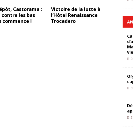
0
épôt, Castorama :
Victoire de la lutte à
e contre les bas
l’Hôtel Renaissance
es commence !
Trocadero
AN
Ca
d’
Ma
vi
0
Or
ca
0
Dé
ap
2