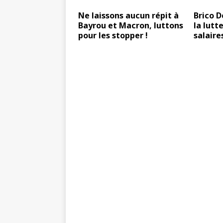
Ne laissons aucun répit à
Brico D
Bayrou et Macron, luttons
la lutt
pour les stopper !
salair