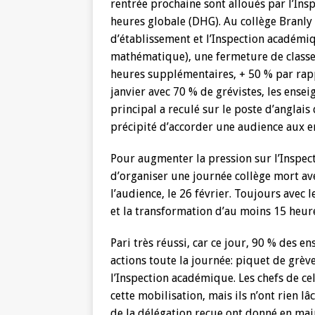
rentrée prochaine sont alloués par l’Ins
heures globale (DHG). Au collège Branly 
d’établissement et l’Inspection académi
mathématique), une fermeture de classe
heures supplémentaires, + 50 % par rapp
janvier avec 70 % de grévistes, les ense
principal a reculé sur le poste d’anglais
précipité d’accorder une audience aux e
Pour augmenter la pression sur l’Inspec
d’organiser une journée collège mort a
l’audience, le 26 février. Toujours avec
et la transformation d’au moins 15 heur
Pari très réussi, car ce jour, 90 % des e
actions toute la journée: piquet de grè
l’Inspection académique. Les chefs de cel
cette mobilisation, mais ils n’ont rien lâ
de la délégation reçue ont donné en mai