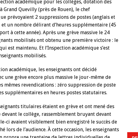
pection académique pour les collèges, dotation des
à Grand Quevilly (près de Rouen), le chef
que prévoyaient 2 suppressions de postes (anglais et
 et un nombre délirant d’heures supplémentaire (45
ort à cette année). Après une grève massive le 24
ignants mobilisés ont obtenu une première victoire : le
 qui est maintenu. Et l’Inspection académique s’est
nseignants mobilisés.
tion académique, les enseignants ont décidé
vec une grève encore plus massive le jour-même de
 les mêmes revendications : zéro suppression de poste
es supplémentaires en heures postes statutaires.
nseignants titulaires étaient en grève et ont mené des
ve devant le collège, rassemblement bruyant devant
le-ci avaient visiblement bien enregistré le succès de
ché lors de l’audience. À cette occasion, les enseignants
n propre une trentaine de lettres individuelles de
DE