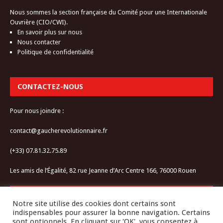
Nous sommes la section française du Comité pour une Internationale
Ouvrière (CIO/CWI).
En savoir plus sur nous
Nous contacter
Politique de confidentialité
CONTACTEZ-NOUS
Pour nous joindre :
contact@gaucherevolutionnaire.fr
(+33) 07.81.32.75.89
Les amis de l’Égalité, 82 rue Jeanne d’Arc Centre 166, 76000 Rouen
RESTEZ CONNECTÉ-E
Notre site utilise des cookies dont certains sont
indispensables pour assurer la bonne navigation. Certains
sont optionnels. En cliquant sur 'OK', vous consentez à