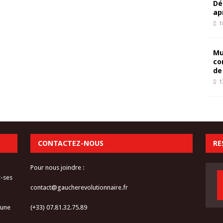
Dé
ap
1
Mu
co
de
1
CONTACTEZ-NOUS
RE
Pour nous joindre :
r-ses
contact@gaucherevolutionnaire.fr
 une
(+33) 07.81.32.75.89