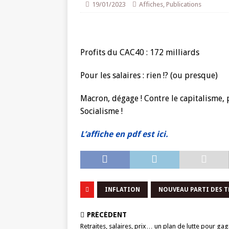
19/01/2023
Affiches
,
Publications
Profits du CAC40 : 172 milliards
Pour les salaires : rien !? (ou presque)
Macron, dégage ! Contre le capitalisme, 
Socialisme !
L’affiche en pdf est ici.
INFLATION
NOUVEAU PARTI DES 
PRÉCÉDENT
Retraites, salaires, prix… un plan de lutte pour gag