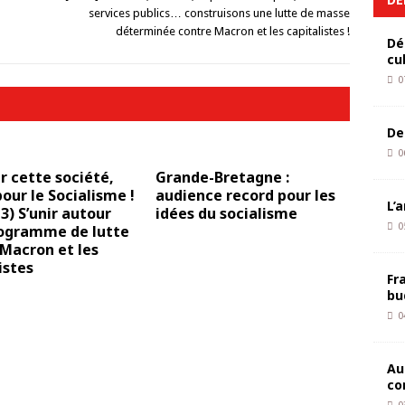
services publics… construisons une lutte de masse
déterminée contre Macron et les capitalistes !
Dé
cu
0
De
0
 cette société,
Grande-Bretagne :
pour le Socialisme !
audience record pour les
L’
 3) S’unir autour
idées du socialisme
0
rogramme de lutte
Macron et les
istes
Fr
bu
0
Au
co