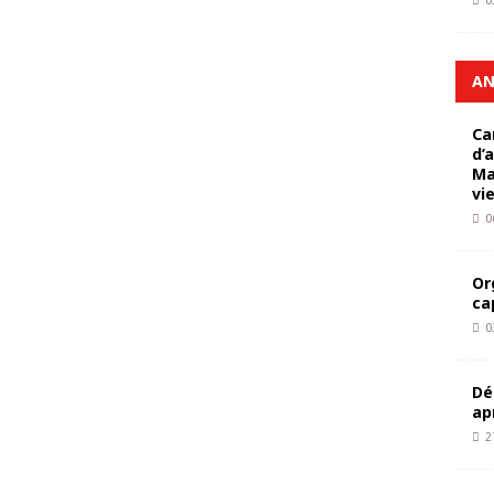
0
AN
Ca
d’
Ma
vi
0
Or
ca
0
Dé
ap
2