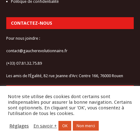
Politique de confidentialité
CONTACTEZ-NOUS
Pour nous joindre :
contact@gaucherevolutionnaire.fr
(+33) 07.81.32.75.89
Les amis de l’Égalité, 82 rue Jeanne d’Arc Centre 166, 76000 Rouen
RESTEZ CONNECTÉ-E
Notre site utilise des cookies dont certains sont
indispensables pour assurer la bonne navigation. Certains
sont optionnels. En cliquant sur 'OK', vous consentez à
l'utilisation de tous les cookies.
Réglages
En savoir +
OK
Non merci