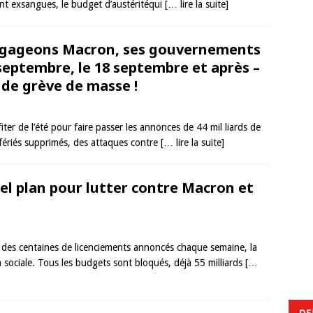
ont exsangues, le budget d’austéritéqui
[… lire la suite]
Dégageons Macron, ses gouvernements
0 septembre, le 18 septembre et après –
de grève de masse !
r de l’été pour faire passer les annonces de 44 mil­ liards de
 fériés supprimés, des attaques contre
[… lire la suite]
uel plan pour lutter contre Macron et
 : des centaines de licenciements annoncés chaque semaine, la
on sociale. Tous les budgets sont bloqués, déjà 55 milliards
[…
DE