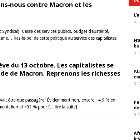
ons-nous contre Macron et les
L’
0
 Syndical) Casse des services publics, budget d’austérité,
isme… Ras-le-bol de cette politique au service des capitalistes
Fr
bu
0
ève du 13 octobre. Les capitalistes se
Au
aide de Macron. Reprenons les richesses
co
0
 devait être que passagère. Évidemment non, encore +4,9 % en
Pe
limentation et +31 % pour
[… lire la suite]
de
0
Af
le