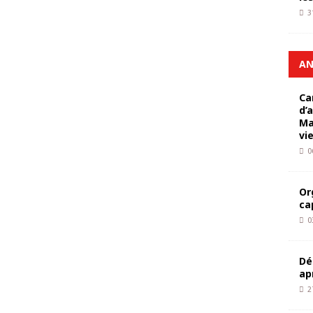
3
AN
Ca
d’
Ma
vi
0
Or
ca
0
Dé
ap
2