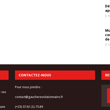
Dé
ap
1
Mu
co
de
1
CONTACTEZ-NOUS
RE
Pour nous joindre :
r-ses
contact@gaucherevolutionnaire.fr
 une
(+33) 07.81.32.75.89