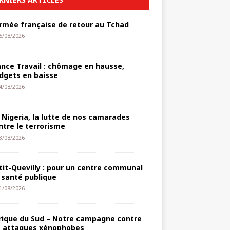
armée française de retour au Tchad
5/08/2026
ance Travail : chômage en hausse,
dgets en baisse
4/08/2026
 Nigeria, la lutte de nos camarades
ntre le terrorisme
3/08/2026
tit-Quevilly : pour un centre communal
 santé publique
1/08/2026
rique du Sud – Notre campagne contre
s attaques xénophobes