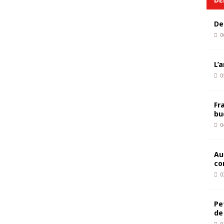
De
0
L’
0
Fr
bu
0
Au
co
0
Pe
de