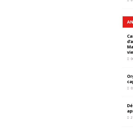
0
AN
Ca
d’
Ma
vi
0
Or
ca
0
Dé
ap
2