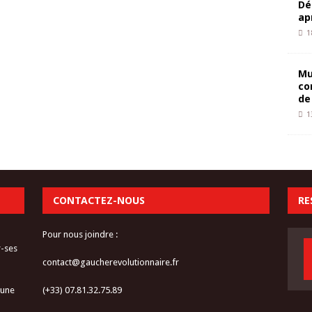
Dé
ap
1
Mu
co
de
1
CONTACTEZ-NOUS
RE
Pour nous joindre :
r-ses
contact@gaucherevolutionnaire.fr
 une
(+33) 07.81.32.75.89