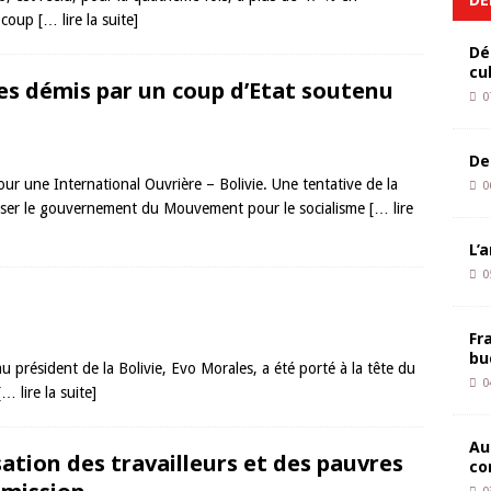
n coup
[… lire la suite]
Dé
cu
les démis par un coup d’Etat soutenu
0
De
r une International Ouvrière – Bolivie. Une tentative de la
0
verser le gouvernement du Mouvement pour le socialisme
[… lire
L’
0
Fr
bu
 président de la Bolivie, Evo Morales, a été porté à la tête du
0
[… lire la suite]
Au
isation des travailleurs et des pauvres
co