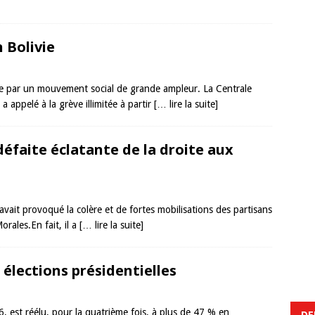
 Bolivie
uée par un mouvement social de grande ampleur. La Centrale
a appelé à la grève illimitée à partir
[… lire la suite]
 défaite éclatante de la droite aux
 avait provoqué la colère et de fortes mobilisations des partisans
rales.En fait, il a
[… lire la suite]
 élections présidentielles
, est réélu, pour la quatrième fois, à plus de 47 % en
DE