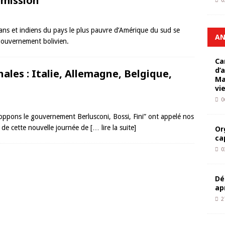
émission
0
ysans et indiens du pays le plus pauvre d’Amérique du sud se
AN
 gouvernement bolivien.
Ca
d’
ales : Italie, Allemagne, Belgique,
Ma
vi
0
Stoppons le gouvernement Berlusconi, Bossi, Fini” ont appelé nos
rs de cette nouvelle journée de
[… lire la suite]
Or
ca
0
Dé
ap
2