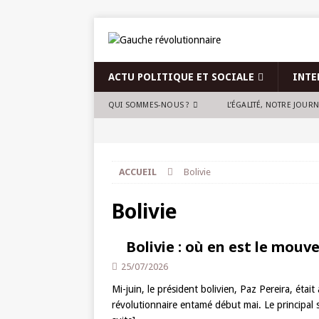
ACTU POLITIQUE ET SOCIALE
INTE
QUI SOMMES-NOUS ?
L’ÉGALITÉ, NOTRE JOUR
ACCUEIL
Bolivie
Bolivie
Bolivie : où en est le mou
25/07/2026
Mi-juin, le président bolivien, Paz Pereira, ét
révolutionnaire entamé début mai. Le principal 