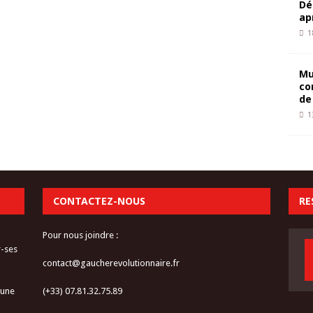
Dé
ap
1
Mu
co
de
1
CONTACTEZ-NOUS
RE
Pour nous joindre :
r-ses
contact@gaucherevolutionnaire.fr
 une
(+33) 07.81.32.75.89