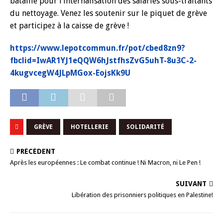
bataille pour l’internalisation des salariés sous-traitants
du nettoyage. Venez les soutenir sur le piquet de grève
et participez à la caisse de grève !
https://www.lepotcommun.fr/pot/cbed8zn9?
fbclid=IwAR1YJ1eQQW6hJstfhsZvG5uhT-8u3C-2-
4kugvcegW4JLpMGox-EojsKk9U
GRÈVE
HOTELLERIE
SOLIDARITÉ
PRÉCÉDENT
Après les européennes : Le combat continue ! Ni Macron, ni Le Pen !
SUIVANT
Libération des prisonniers politiques en Palestine!