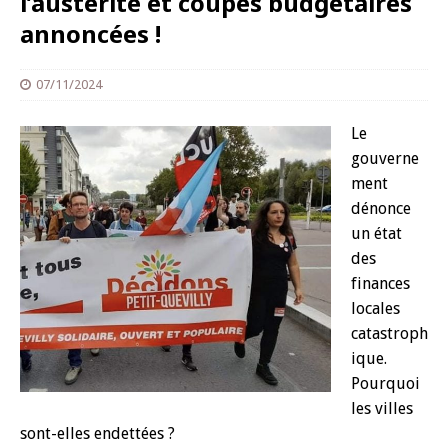
l’austérité et coupes budgétaires
annoncées !
07/11/2024
Le
gouverne
ment
dénonce
un état
des
finances
locales
catastroph
ique.
Pourquoi
les villes
sont-elles endettées ?