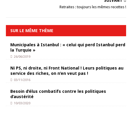
SUIVANT
Retraites : toujours les mêmes recettes !
SUR LE MÊME THÈME
Municipales à Istanbul : « celui qui perd Istanbul perd
la Turquie »
26/06/2019
Ni PS, ni droite, ni Front National ! Leurs politiques au
service des riches, on n’en veut pas !
03/11/2016
Besoin d’élus combatifs contre les politiques
d’austérité
10/03/2020